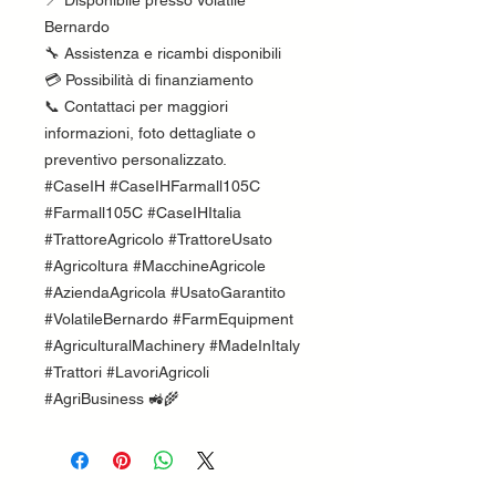
📍 Disponibile presso Volatile
Bernardo
🔧 Assistenza e ricambi disponibili
💳 Possibilità di finanziamento
📞 Contattaci per maggiori
informazioni, foto dettagliate o
preventivo personalizzato.
#CaseIH #CaseIHFarmall105C
#Farmall105C #CaseIHItalia
#TrattoreAgricolo #TrattoreUsato
#Agricoltura #MacchineAgricole
#AziendaAgricola #UsatoGarantito
#VolatileBernardo #FarmEquipment
#AgriculturalMachinery #MadeInItaly
#Trattori #LavoriAgricoli
#AgriBusiness 🚜🌾