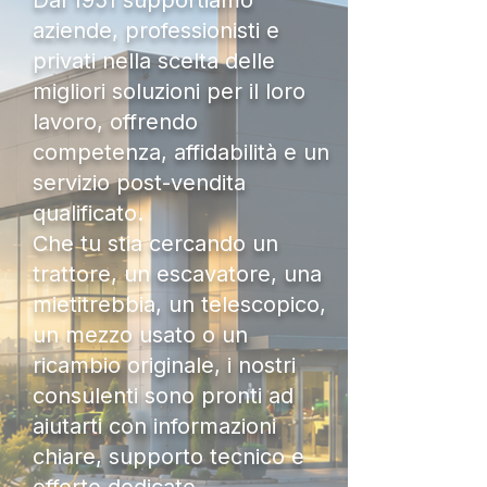
Dal 1951 supportiamo
aziende, professionisti e
privati nella scelta delle
migliori soluzioni per il loro
lavoro, offrendo
competenza, affidabilità e un
servizio post-vendita
qualificato.
Che tu stia cercando un
trattore, un escavatore, una
mietitrebbia, un telescopico,
un mezzo usato o un
ricambio originale, i nostri
consulenti sono pronti ad
aiutarti con informazioni
chiare, supporto tecnico e