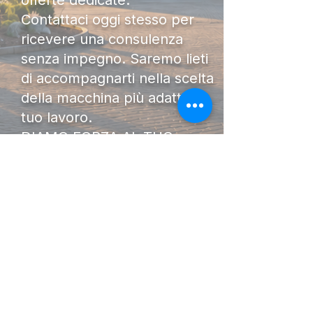
offerte dedicate.
Contattaci oggi stesso per
ricevere una consulenza
senza impegno. Saremo lieti
di accompagnarti nella scelta
della macchina più adatta al
tuo lavoro.
DIAMO FORZA AL TUO
LAVORO.
I Nostri
Orari
Lunedi - Venerdì 08:00 - 13:00