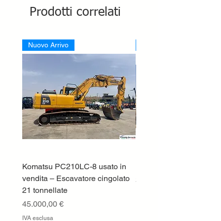
Prodotti correlati
Nuovo Arrivo
Nuovo Arrivo
Komatsu PC210LC-8 usato in
DEUTZ-FAHR 5110 TT
vendita – Escavatore cingolato
Prezzo
33.000,00 €
21 tonnellate
IVA esclusa
Prezzo
45.000,00 €
IVA esclusa