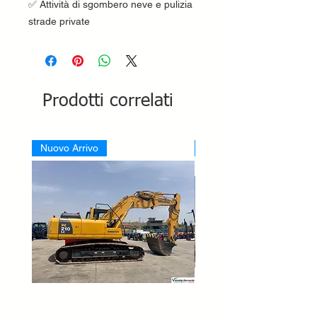
✅ Attività di sgombero neve e pulizia
strade private
Prodotti correlati
Nuovo Arrivo
Nuovo Arrivo