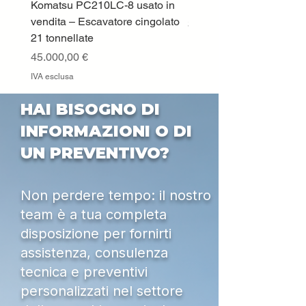
Komatsu PC210LC-8 usato in
DEUTZ-FAHR 5110 TT
vendita – Escavatore cingolato
Prezzo
33.000,00 €
21 tonnellate
IVA esclusa
Prezzo
45.000,00 €
IVA esclusa
HAI BISOGNO DI
INFORMAZIONI O DI
UN PREVENTIVO?
Non perdere tempo: il nostro
team è a tua completa
disposizione per fornirti
assistenza, consulenza
tecnica e preventivi
personalizzati nel settore