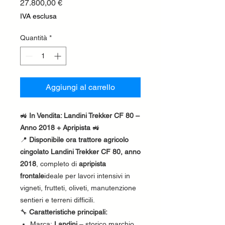
Prezzo
27.800,00 €
IVA esclusa
Quantità
*
Aggiungi al carrello
🚜
In Vendita: Landini Trekker CF 80 –
Anno 2018 + Apripista
🚜
📍
Disponibile ora trattore agricolo
cingolato Landini Trekker CF 80, anno
2018
, completo di
apripista
frontale
ideale per lavori intensivi in
vigneti, frutteti, oliveti, manutenzione
sentieri e terreni difficili.
🔧
Caratteristiche principali:
Marca:
Landini
– storico marchio