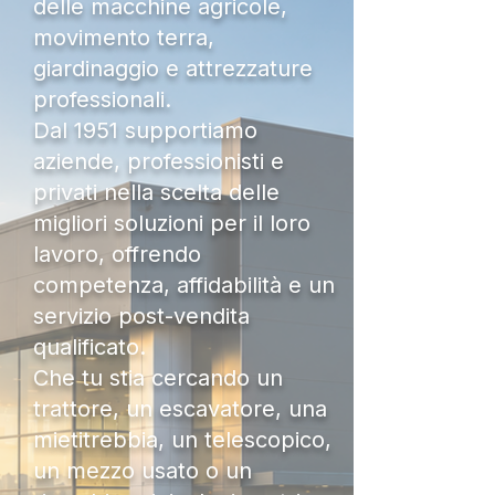
delle macchine agricole,
movimento terra,
giardinaggio e attrezzature
professionali.
Dal 1951 supportiamo
aziende, professionisti e
privati nella scelta delle
migliori soluzioni per il loro
lavoro, offrendo
competenza, affidabilità e un
servizio post-vendita
qualificato.
Che tu stia cercando un
trattore, un escavatore, una
mietitrebbia, un telescopico,
un mezzo usato o un