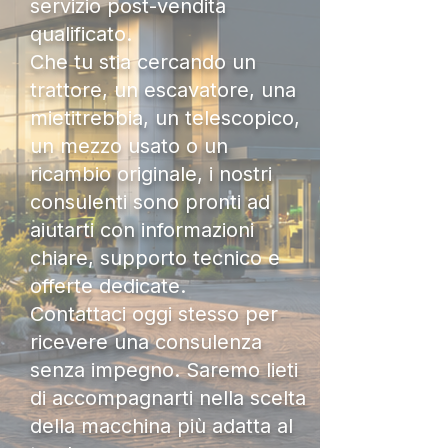
servizio post-vendita
qualificato.
Che tu stia cercando un
trattore, un escavatore, una
mietitrebbia, un telescopico,
un mezzo usato o un
ricambio originale, i nostri
consulenti sono pronti ad
aiutarti con informazioni
chiare, supporto tecnico e
offerte dedicate.
Contattaci oggi stesso per
ricevere una consulenza
senza impegno. Saremo lieti
di accompagnarti nella scelta
della macchina più adatta al