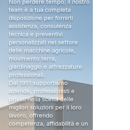
Non perdere tempo: il nostro
team è a tua completa
disposizione per fornirti
assistenza, consulenza
tecnica e preventivi
personalizzati nel settore
delle macchine agricole,
movimento terra,
giardinaggio e attrezzature
professionali.
Dal 1951 supportiamo
aziende, professionisti e
privati nella scelta delle
migliori soluzioni per il loro
lavoro, offrendo
competenza, affidabilità e un