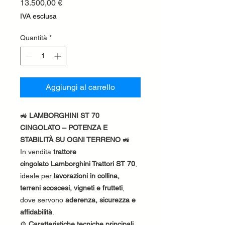
Prezzo
13.500,00 €
IVA esclusa
Quantità
*
Aggiungi al carrello
🚜
LAMBORGHINI ST 70
CINGOLATO – POTENZA E
STABILITÀ SU OGNI TERRENO
🚜
In vendita
trattore
cingolato Lamborghini Trattori ST 70
,
ideale per
lavorazioni in collina,
terreni scoscesi, vigneti e frutteti
,
dove servono
aderenza, sicurezza e
affidabilità
.
⚙️
Caratteristiche tecniche principali