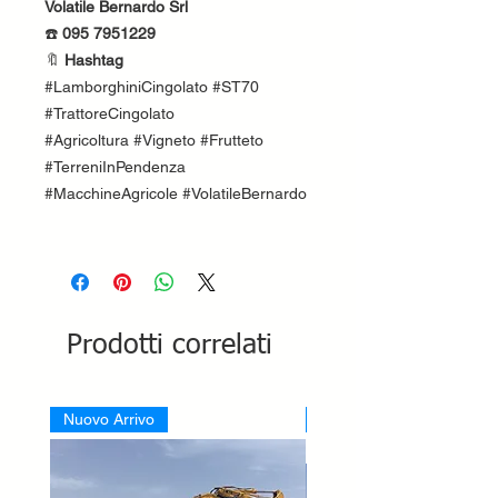
Volatile Bernardo Srl
☎️
095 7951229
🔖
Hashtag
#LamborghiniCingolato #ST70
#TrattoreCingolato
#Agricoltura #Vigneto #Frutteto
#TerreniInPendenza
#MacchineAgricole #VolatileBernardo
Prodotti correlati
Nuovo Arrivo
Nuovo Arrivo