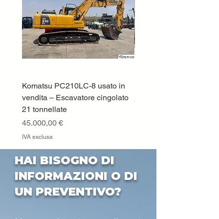
Komatsu PC210LC-8 usato in
DEUTZ-FAHR 5110 TT
vendita – Escavatore cingolato
Prezzo
33.000,00 €
21 tonnellate
IVA esclusa
Prezzo
45.000,00 €
IVA esclusa
HAI BISOGNO DI
INFORMAZIONI O DI
UN PREVENTIVO?