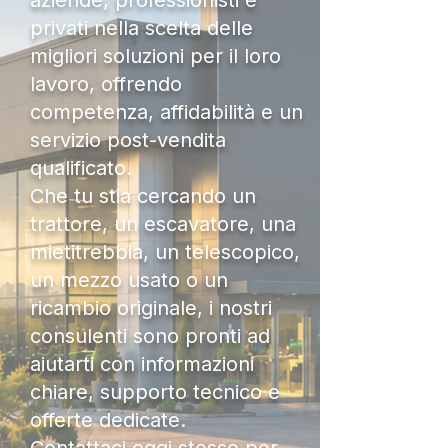
aziende, professionisti e
privati nella scelta delle
migliori soluzioni per il loro
lavoro, offrendo
competenza, affidabilità e un
servizio post-vendita
qualificato.
Che tu stia cercando un
trattore, un escavatore, una
mietitrebbia, un telescopico,
un mezzo usato o un
ricambio originale, i nostri
consulenti sono pronti ad
aiutarti con informazioni
chiare, supporto tecnico e
offerte dedicate.