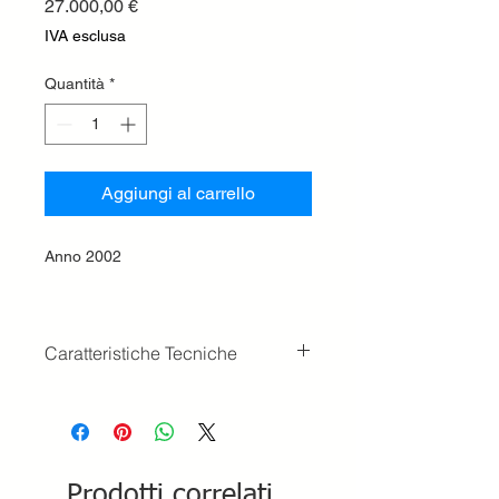
Prezzo
27.000,00 €
IVA esclusa
Quantità
*
Aggiungi al carrello
Anno 2002
Caratteristiche Tecniche
Peso
11.15 t
Pneumatici standard
20-24
Capacità benna
Prodotti correlati