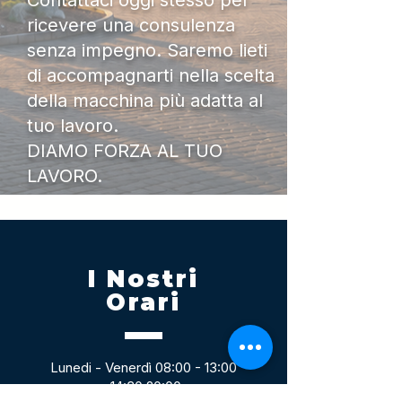
Contattaci oggi stesso per
ricevere una consulenza
senza impegno. Saremo lieti
di accompagnarti nella scelta
della macchina più adatta al
tuo lavoro.
DIAMO FORZA AL TUO
LAVORO.
I Nostri
Orari
Lunedi - Venerdì 08:00 - 13:00
14:30 20:00