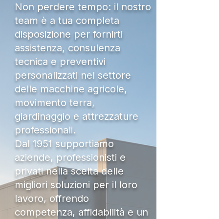
Non perdere tempo: il nostro
team è a tua completa
disposizione per fornirti
assistenza, consulenza
tecnica e preventivi
personalizzati nel settore
delle macchine agricole,
movimento terra,
giardinaggio e attrezzature
professionali.
Dal 1951 supportiamo
aziende, professionisti e
privati nella scelta delle
migliori soluzioni per il loro
lavoro, offrendo
competenza, affidabilità e un