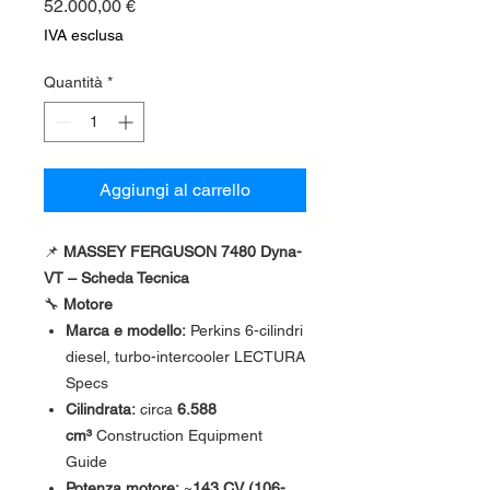
Prezzo
52.000,00 €
IVA esclusa
Quantità
*
Aggiungi al carrello
📌
MASSEY FERGUSON 7480 Dyna-
VT – Scheda Tecnica
🔧
Motore
Marca e modello:
Perkins 6-cilindri
diesel, turbo-intercooler LECTURA
Specs
Cilindrata:
circa
6.588
cm³
Construction Equipment
Guide
Potenza motore:
~
143 CV (106-