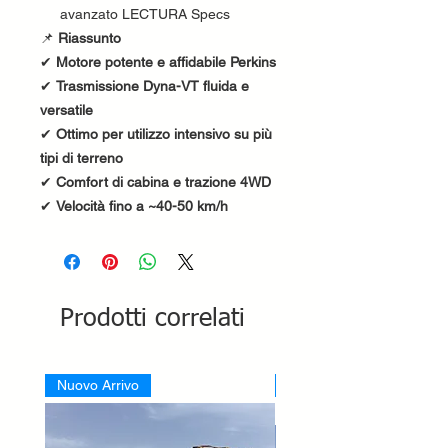
avanzato LECTURA Specs
📌
Riassunto
✔
Motore potente e affidabile Perkins
✔
Trasmissione Dyna-VT fluida e
versatile
✔
Ottimo per utilizzo intensivo su più
tipi di terreno
✔
Comfort di cabina e trazione 4WD
✔
Velocità fino a ~40-50 km/h
Prodotti correlati
Nuovo Arrivo
Nuovo Arrivo