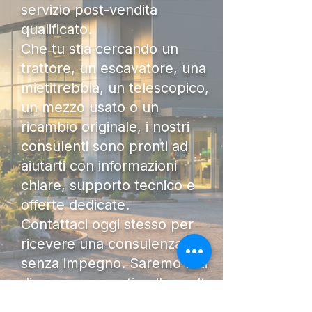
servizio post-vendita
qualificato.
Che tu stia cercando un
trattore, un escavatore, una
mietitrebbia, un telescopico,
un mezzo usato o un
ricambio originale, i nostri
consulenti sono pronti ad
aiutarti con informazioni
chiare, supporto tecnico e
offerte dedicate.
Contattaci oggi stesso per
ricevere una consulenza
senza impegno. Saremo lieti
di accompagnarti nella scelta
della macchina più adatta al