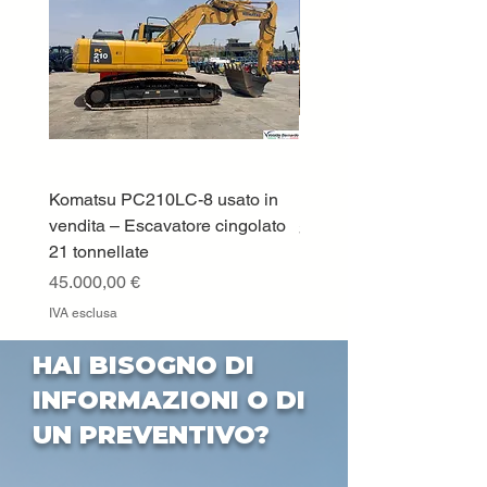
Komatsu PC210LC-8 usato in
DEUTZ-FAHR 5110 TT
vendita – Escavatore cingolato
Prezzo
33.000,00 €
21 tonnellate
IVA esclusa
Prezzo
45.000,00 €
IVA esclusa
HAI BISOGNO DI
INFORMAZIONI O DI
UN PREVENTIVO?