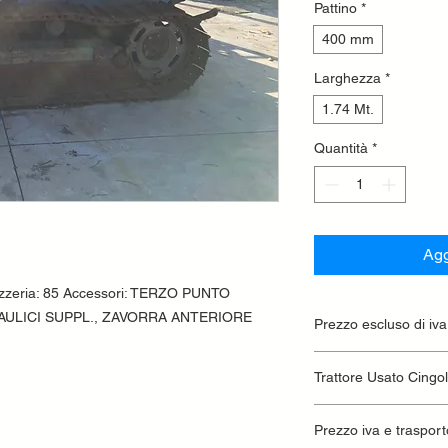
Pattino
*
400 mm
Larghezza
*
1.74 Mt.
Quantità
*
Agg
ozzeria: 85 Accessori: TERZO PUNTO
AULICI SUPPL., ZAVORRA ANTERIORE
Prezzo escluso di iva
Ritiro presso la conc
Trattore Usato Cingo
Prezzo iva e trasport