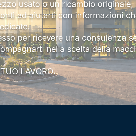
zzo usato o un ricambio originale, i
onti ad aiutarti con informazioni ch
dedicate.
tesso per ricevere una consulenza 
compagnarti nella scelta della macc
 TUO LAVORO.