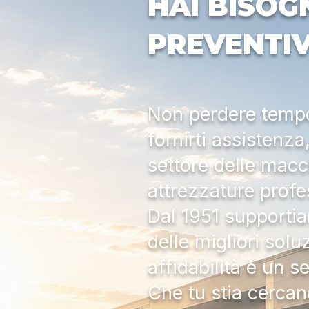
HAI BISOG
PREVENTI
Non perdere tempo:
fornirti assistenz
settore delle macc
attrezzature profe
Dal 1951 supportia
delle migliori solu
affidabilità e un s
Che tu stia cercan