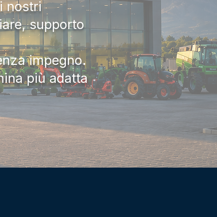
 nostri
iare, supporto
senza impegno.
hina più adatta