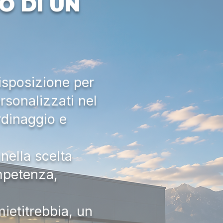
O DI UN
isposizione per
rsonalizzati nel
rdinaggio e
nella scelta
ompetenza,
ietitrebbia, un