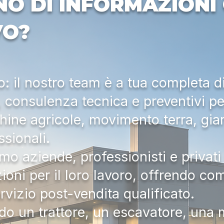
NO DI INFORMAZIONI 
VO?
 il nostro team è a tua completa d
a, consulenza tecnica e preventivi pe
hine agricole, movimento terra, gia
ssionali.
mo aziende, professionisti e privati 
zioni per il loro lavoro, offrendo c
ervizio post-vendita qualificato.
do un trattore, un escavatore, una m