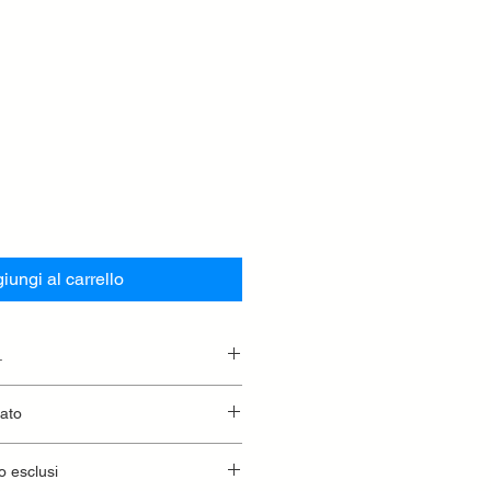
iungi al carrello
.
essionaria.
lato
o esclusi