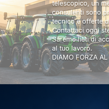
telescopico, un me
consulenti sono pr
tecnico e offerte 
Contattaci oggi s
Saremo lieti di ac
al tuo lavoro.
DIAMO FORZA AL