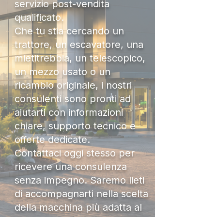
servizio post-vendita
qualificato.
Che tu stia cercando un
trattore, un escavatore, una
mietitrebbia, un telescopico,
un mezzo usato o un
ricambio originale, i nostri
consulenti sono pronti ad
aiutarti con informazioni
chiare, supporto tecnico e
offerte dedicate.
Contattaci oggi stesso per
ricevere una consulenza
senza impegno. Saremo lieti
di accompagnarti nella scelta
della macchina più adatta al