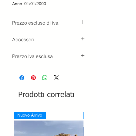
Anno: 01/01/2000
Prezzo escluso di iva.
Ritiro presso la concessionaria.
Accessori
TERZO PUNTO MECCANICO,
Prezzo Iva esclusa
DISTRIBUTORI IDRAULICI
SUPPL.
Prodotti correlati
Nuovo Arrivo
Nuovo Arrivo