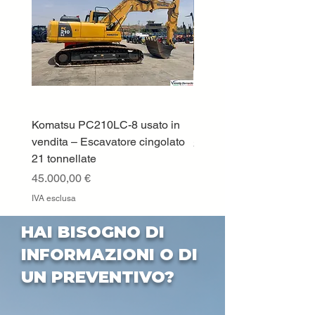
Komatsu PC210LC-8 usato in
DEUTZ-FAHR 5110 TT
vendita – Escavatore cingolato
Prezzo
33.000,00 €
21 tonnellate
IVA esclusa
Prezzo
45.000,00 €
IVA esclusa
HAI BISOGNO DI
INFORMAZIONI O DI
UN PREVENTIVO?