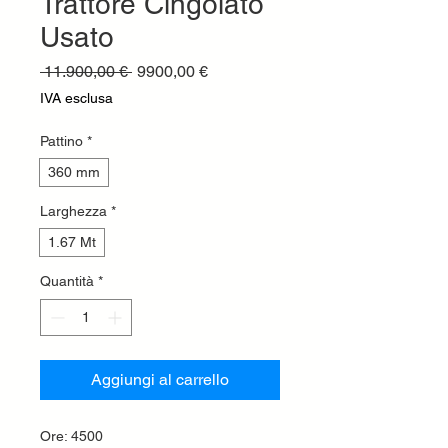
Trattore Cingolato
Usato
Prezzo
Prezzo
 11.900,00 € 
9900,00 €
regolare
scontato
IVA esclusa
Pattino
*
360 mm
Larghezza
*
1.67 Mt
Quantità
*
Aggiungi al carrello
Ore: 4500