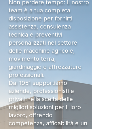
Non perdere tempo: il nostro
team è a tua completa
disposizione per fornirti
assistenza, consulenza
tecnica e preventivi
personalizzati nel settore
delle macchine agricole,
movimento terra,
giardinaggio e attrezzature
professionali.
Dal 1951 supportiamo
aziende, professionisti e
privati nella scelta delle
migliori soluzioni per il loro
lavoro, offrendo
competenza, affidabilità e un