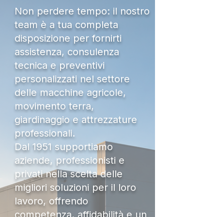
Non perdere tempo: il nostro
team è a tua completa
disposizione per fornirti
assistenza, consulenza
tecnica e preventivi
personalizzati nel settore
delle macchine agricole,
movimento terra,
giardinaggio e attrezzature
professionali.
Dal 1951 supportiamo
aziende, professionisti e
privati nella scelta delle
migliori soluzioni per il loro
lavoro, offrendo
competenza, affidabilità e un