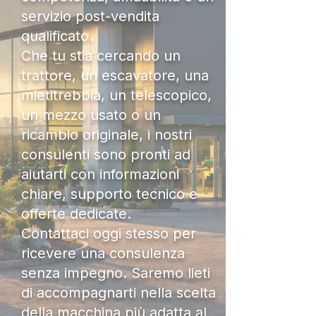
servizio post-vendita
qualificato.
Che tu stia cercando un
trattore, un escavatore, una
mietitrebbia, un telescopico,
un mezzo usato o un
ricambio originale, i nostri
consulenti sono pronti ad
aiutarti con informazioni
chiare, supporto tecnico e
offerte dedicate.
Contattaci oggi stesso per
ricevere una consulenza
senza impegno. Saremo lieti
di accompagnarti nella scelta
della macchina più adatta al