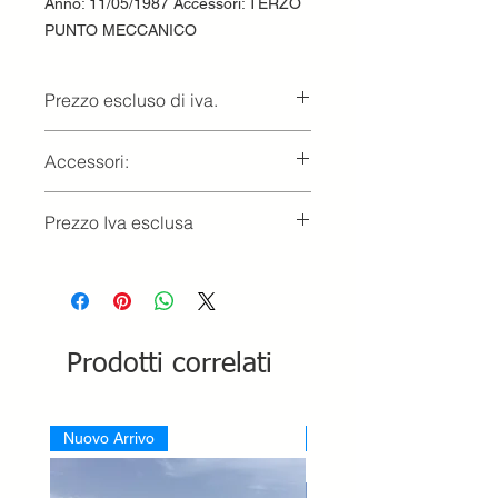
Anno: 11/05/1987 Accessori: TERZO
PUNTO MECCANICO
Prezzo escluso di iva.
Ritiro presso la concessionaria.
Accessori:
TERZO PUNTO MECCANICO
Prezzo Iva esclusa
Prodotti correlati
Nuovo Arrivo
Nuovo Arrivo