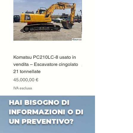
Komatsu PC210LC-8 usato in
DEUTZ-FAHR 5110 TT
vendita – Escavatore cingolato
Prezzo
33.000,00 €
21 tonnellate
IVA esclusa
Prezzo
45.000,00 €
IVA esclusa
HAI BISOGNO DI
INFORMAZIONI O DI
UN PREVENTIVO?