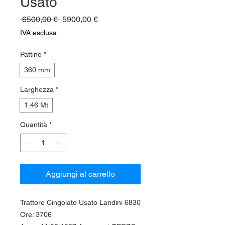
Usato
Prezzo
Prezzo
 6500,00 € 
5900,00 €
regolare
scontato
IVA esclusa
Pattino
*
360 mm
Larghezza
*
1.46 Mt
Quantità
*
Aggiungi al carrello
Trattore Cingolato Usato Landini 6830
Ore: 3706