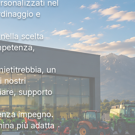
rsonalizzati nel
rdinaggio e
nella scelta
ompetenza,
ietitrebbia, un
 nostri
iare, supporto
senza impegno.
hina più adatta