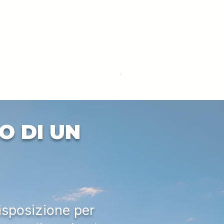
DEUTZ-FAHR 5110 TTV
Prezzo
33.000,00 €
IVA esclusa
O DI UN
isposizione per