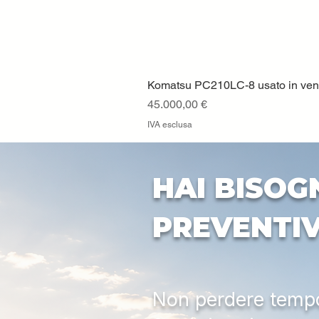
Komatsu PC210LC-8 usato in vendi
Prezzo
45.000,00 €
IVA esclusa
HAI BISOG
PREVENTI
Non perdere tempo: