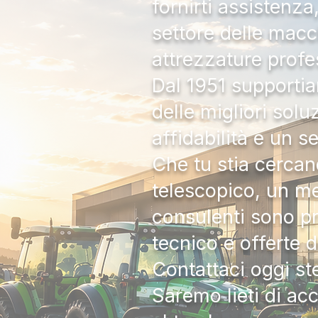
fornirti assistenz
settore delle macc
attrezzature profe
Dal 1951 supportia
delle migliori solu
affidabilità e un s
Che tu stia cercan
telescopico, un me
consulenti sono pr
tecnico e offerte 
Contattaci oggi s
Saremo lieti di ac