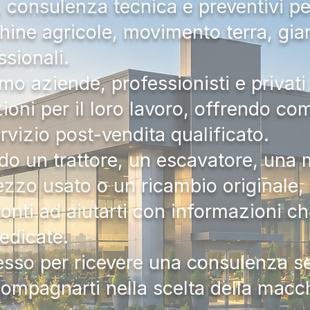
a, consulenza tecnica e preventivi pe
hine agricole, movimento terra, gia
ssionali.
mo aziende, professionisti e privati 
zioni per il loro lavoro, offrendo c
ervizio post-vendita qualificato.
do un trattore, un escavatore, una m
zzo usato o un ricambio originale, i
onti ad aiutarti con informazioni ch
dedicate.
tesso per ricevere una consulenza 
compagnarti nella scelta della macc