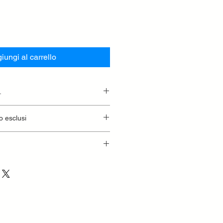
iungi al carrello
.
essionaria.
o esclusi