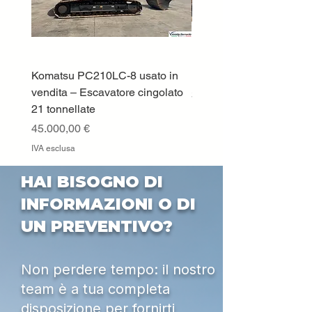
Komatsu PC210LC-8 usato in
DEUTZ-FAHR 5110 TT
vendita – Escavatore cingolato
Prezzo
33.000,00 €
21 tonnellate
IVA esclusa
Prezzo
45.000,00 €
IVA esclusa
HAI BISOGNO DI
INFORMAZIONI O DI
UN PREVENTIVO?
Non perdere tempo: il nostro
team è a tua completa
disposizione per fornirti