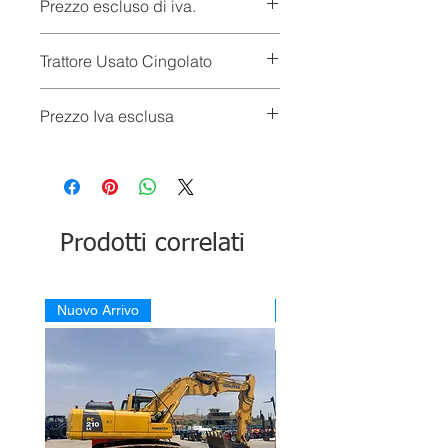
Prezzo escluso di iva.
Ritiro presso la concessionaria.
Trattore Usato Cingolato
Prezzo Iva esclusa
Prodotti correlati
Nuovo Arrivo
Nuovo Arrivo