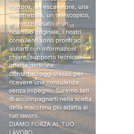
trattore, un escavatore, una
mietitrebbia, un telescopico,
un mezzo usato o un
ricambio originale, i nostri
consulenti sono pronti ad
aiutarti con informazioni
chiare, supporto tecnico e
offerte dedicate.
Contattaci oggi stesso per
ricevere una consulenza
senza impegno. Saremo lieti
di accompagnarti nella scelta
della macchina più adatta al
tuo lavoro.
DIAMO FORZA AL TUO
LAVORO.