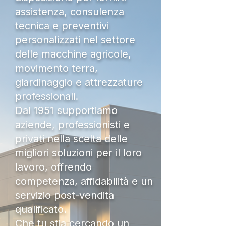
assistenza, consulenza
tecnica e preventivi
personalizzati nel settore
delle macchine agricole,
movimento terra,
giardinaggio e attrezzature
professionali.
Dal 1951 supportiamo
aziende, professionisti e
privati nella scelta delle
migliori soluzioni per il loro
lavoro, offrendo
competenza, affidabilità e un
servizio post-vendita
qualificato.
Che tu stia cercando un