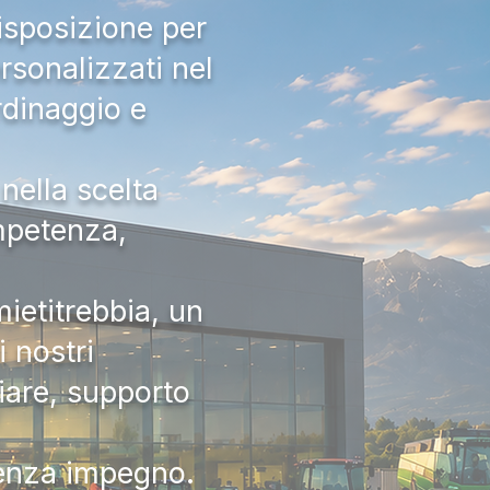
isposizione per
rsonalizzati nel
rdinaggio e
nella scelta
ompetenza,
ietitrebbia, un
 nostri
iare, supporto
senza impegno.