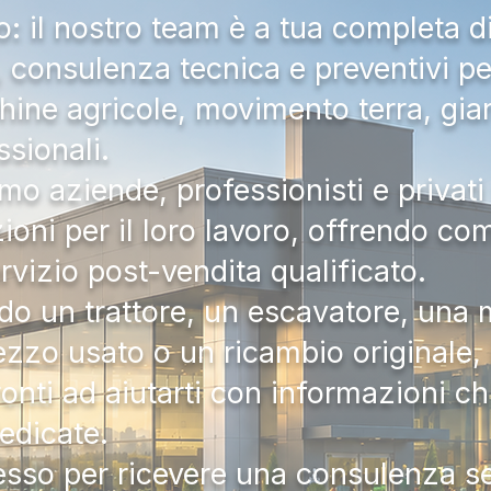
 il nostro team è a tua completa d
a, consulenza tecnica e preventivi pe
hine agricole, movimento terra, gia
ssionali.
mo aziende, professionisti e privati 
zioni per il loro lavoro, offrendo c
ervizio post-vendita qualificato.
do un trattore, un escavatore, una m
zzo usato o un ricambio originale, i
onti ad aiutarti con informazioni ch
dedicate.
tesso per ricevere una consulenza 