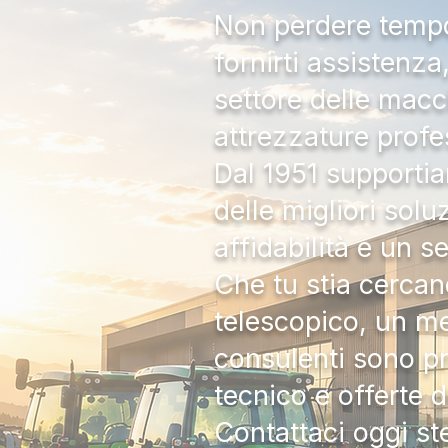
Non perdere tempo:
fornirti assistenz
settore delle macc
attrezzature profe
Dal 1951 supportia
delle migliori solu
affidabilità e un s
Che tu stia cercan
telescopico, un me
consulenti sono pr
tecnico e offerte 
Contattaci oggi s