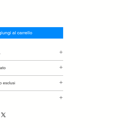
iungi al carrello
.
essionaria.
lato
o esclusi