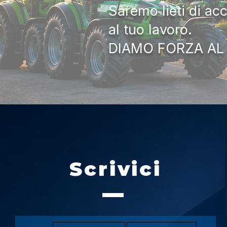
Saremo lieti di ac
al tuo lavoro.
DIAMO FORZA AL
Scrivici