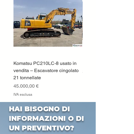
Komatsu PC210LC-8 usato in
DEUTZ-FAHR 5110 TT
vendita – Escavatore cingolato
Prezzo
33.000,00 €
21 tonnellate
IVA esclusa
Prezzo
45.000,00 €
IVA esclusa
HAI BISOGNO DI
INFORMAZIONI O DI
UN PREVENTIVO?