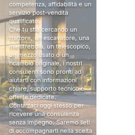
competenza, affidabilità e un
servizio post-vendita
qualificato.
Che tu stia cercando un
trattore, un escavatore, una
mietitrebbia, un telescopico,
un mezzo usato o un
ricambio originale, i nostri
consulenti sono pronti ad
aiutarti con informazioni
chiare, supporto tecnico e
offerte dedicate.
Contattaci oggi stesso per
ricevere una consulenza
senza impegno. Saremo lieti
di accompagnarti nella scelta