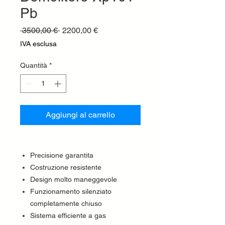
Pb
Prezzo
Prezzo
 3500,00 € 
2200,00 €
regolare
scontato
IVA esclusa
Quantità
*
Aggiungi al carrello
Precisione garantita
Costruzione resistente
Design molto maneggevole
Funzionamento silenziato
completamente chiuso
Sistema efficiente a gas