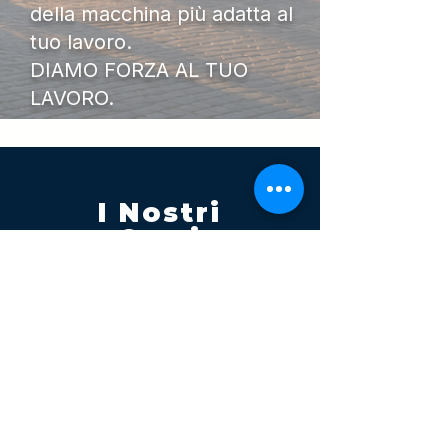
della macchina più adatta al
tuo lavoro.
DIAMO FORZA AL TUO
LAVORO.
I Nostri
Orari
Lunedi - Venerdì 08:00 - 13:00
14:30 20:00
Sabato 08:00 - 14:00
Seguici su