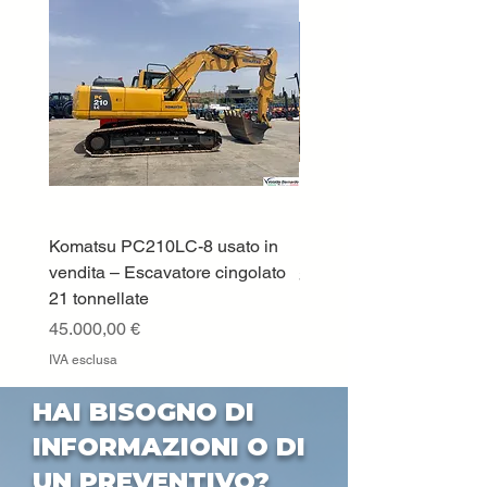
Komatsu PC210LC-8 usato in
DEUTZ-FAHR 5110 TT
vendita – Escavatore cingolato
Prezzo
33.000,00 €
21 tonnellate
IVA esclusa
Prezzo
45.000,00 €
IVA esclusa
HAI BISOGNO DI
INFORMAZIONI O DI
UN PREVENTIVO?