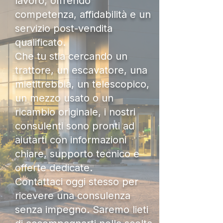
lavoro, offrendo
competenza, affidabilità e un
servizio post-vendita
qualificato.
Che tu stia cercando un
trattore, un escavatore, una
mietitrebbia, un telescopico,
un mezzo usato o un
ricambio originale, i nostri
consulenti sono pronti ad
aiutarti con informazioni
chiare, supporto tecnico e
offerte dedicate.
Contattaci oggi stesso per
ricevere una consulenza
senza impegno. Saremo lieti