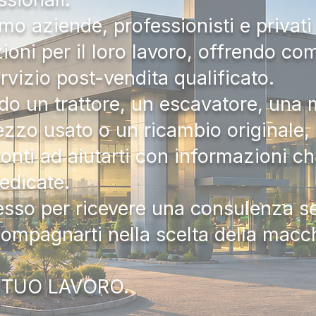
mo aziende, professionisti e privati 
zioni per il loro lavoro, offrendo c
ervizio post-vendita qualificato.
do un trattore, un escavatore, una m
zzo usato o un ricambio originale, i
onti ad aiutarti con informazioni ch
dedicate.
tesso per ricevere una consulenza 
compagnarti nella scelta della macc
 TUO LAVORO.