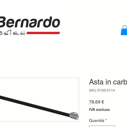
Asta in ca
SKU: R165.0114
Prezzo
78,69 €
IVA esclusa
Quantità
*