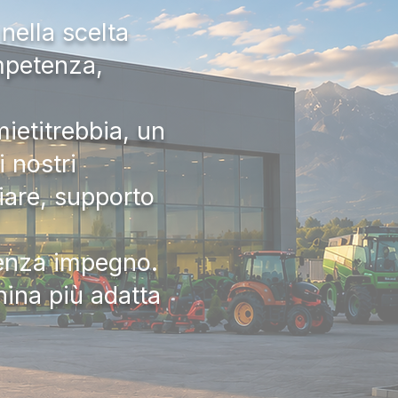
nella scelta
ompetenza,
ietitrebbia, un
 nostri
iare, supporto
senza impegno.
hina più adatta