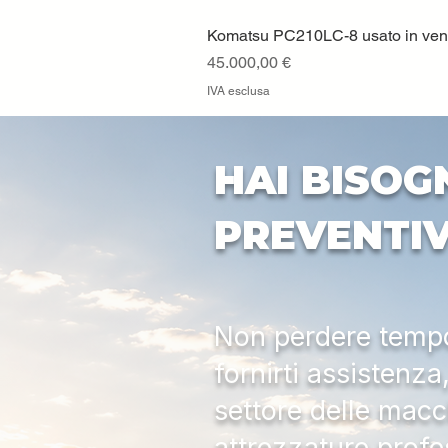
Komatsu PC210LC-8 usato in vendi
Prezzo
45.000,00 €
IVA esclusa
HAI BISOG
PREVENTI
Non perdere tempo:
fornirti assistenz
settore delle macc
attrezzature profe