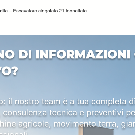
ta – Escavatore cingolato 21 tonnellate
Vista rapida
NO DI INFORMAZIONI 
VO?
 il nostro team è a tua completa d
a, consulenza tecnica e preventivi pe
hine agricole, movimento terra, gia
ssionali.