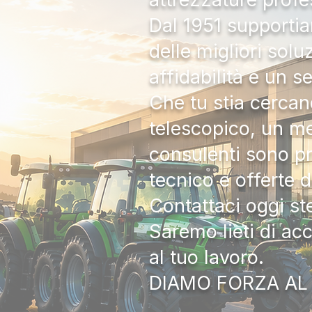
Dal 1951 supportia
delle migliori solu
affidabilità e un s
Che tu stia cercan
telescopico, un me
consulenti sono pr
tecnico e offerte 
Contattaci oggi s
Saremo lieti di ac
al tuo lavoro.
DIAMO FORZA AL