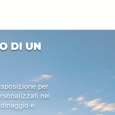
DEUTZ-FAHR 5110 TTV
Prezzo
33.000,00 €
IVA esclusa
O DI UN
isposizione per
rsonalizzati nel
rdinaggio e