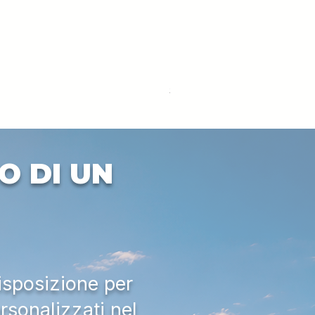
DEUTZ-FAHR 5110 TTV
Prezzo
33.000,00 €
IVA esclusa
O DI UN
isposizione per
rsonalizzati nel