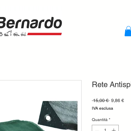
Rete Antisp
Prezzo
Pre
 15,00 € 
9,86 €
regolare
sco
IVA esclusa
Quantità
*