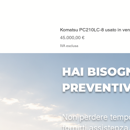
Komatsu PC210LC-8 usato in vendi
Prezzo
45.000,00 €
IVA esclusa
HAI BISOG
PREVENTI
Non perdere tempo:
fornirti assistenz