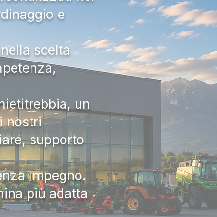
rdinaggio e
nella scelta
ompetenza,
ietitrebbia, un
 nostri
iare, supporto
senza impegno.
hina più adatta