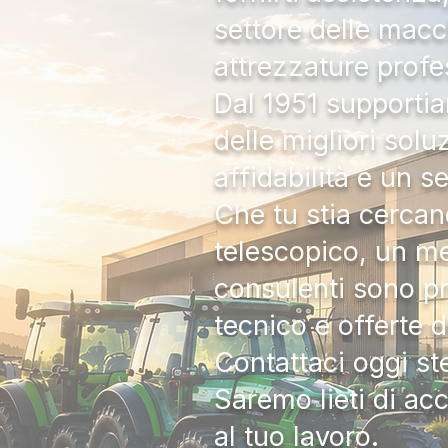
settore delle macc
attrezzature profe
Dal 1951 supportia
delle migliori solu
affidabilità e un s
Che tu stia cercan
telescopico, un me
consulenti sono pr
tecnico e offerte 
Contattaci oggi s
Saremo lieti di ac
al tuo lavoro.