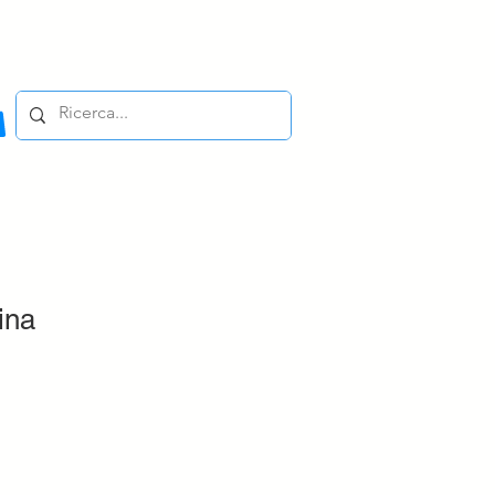
ina
zzo
ntato