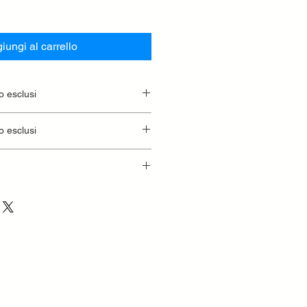
iungi al carrello
o esclusi
o esclusi