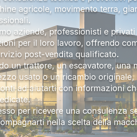
hine agricole, movimento terra, gia
ssionali.
mo aziende, professionisti e privati 
zioni per il loro lavoro, offrendo c
ervizio post-vendita qualificato.
do un trattore, un escavatore, una m
zzo usato o un ricambio originale, i
onti ad aiutarti con informazioni ch
dedicate.
tesso per ricevere una consulenza 
compagnarti nella scelta della macc