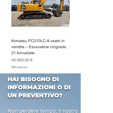
CLASSE A II-III
Note
Adatto per
trattrici da
80÷100CV
Tipo
Meccanico
Komatsu PC210LC-8 usato in
DEUTZ-FAHR 5110 TT
Conformità
ISO7096 EM3-
vendita – Escavatore cingolato
Prezzo
33.000,00 €
EM5-EM6-EM8-
21 tonnellate
EM9 ISO3776-2
IVA esclusa
FMVSS302 e
Prezzo
45.000,00 €
ISO3795 nei
IVA esclusa
suoi componenti
HAI BISOGNO DI
INFORMAZIONI O DI
UN PREVENTIVO?
Non perdere tempo: il nostro