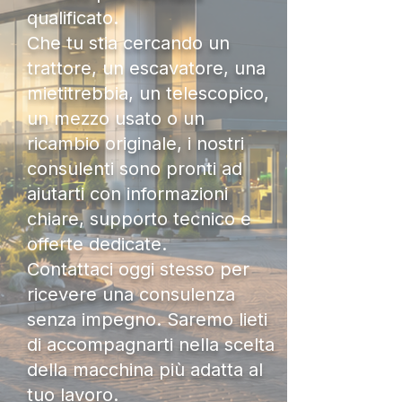
qualificato.
Che tu stia cercando un
trattore, un escavatore, una
mietitrebbia, un telescopico,
un mezzo usato o un
ricambio originale, i nostri
consulenti sono pronti ad
aiutarti con informazioni
chiare, supporto tecnico e
offerte dedicate.
Contattaci oggi stesso per
ricevere una consulenza
senza impegno. Saremo lieti
di accompagnarti nella scelta
della macchina più adatta al
tuo lavoro.