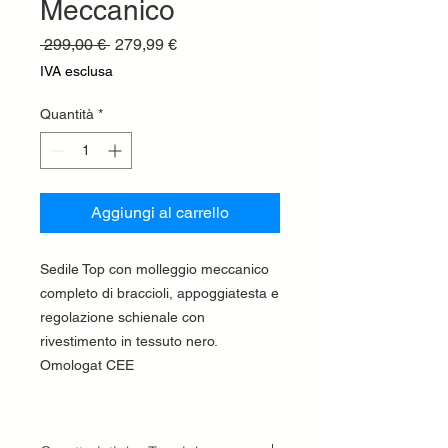
Meccanico
Prezzo
Prezzo
 299,00 € 
279,99 €
regolare
scontato
IVA esclusa
Quantità
*
Aggiungi al carrello
Sedile Top con molleggio meccanico
completo di braccioli, appoggiatesta e
regolazione schienale con
rivestimento in tessuto nero.
Omologat CEE