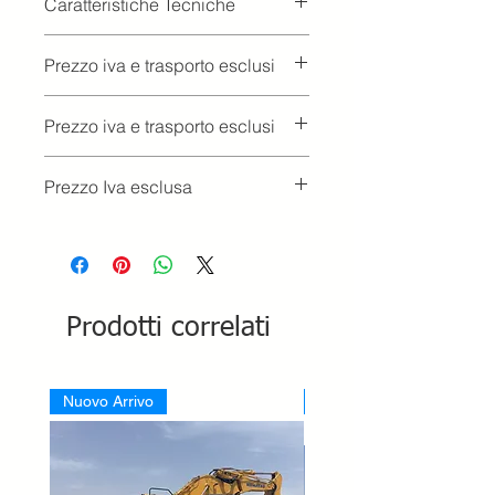
Caratteristiche Tecniche
Corsa
100
Prezzo iva e trasporto esclusi
sospensione
(mm)
Prezzo iva e trasporto esclusi
Reg. peso
40÷130
Prezzo Iva esclusa
Reg.
150
longitudinale
(mm)
Reg.
0°÷15°
schienale
Prodotti correlati
Reg. altezza
60
(mm)
Nuovo Arrivo
Nuovo Arrivo
Colore
Nero
Omologazione
CEE 78/764