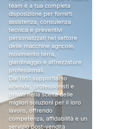
team è a tua completa
disposizione per fornirti
assistenza, consulenza
tecnica e preventivi
personalizzati nel settore
delle macchine agricole,
movimento terra,
giardinaggio e attrezzature
professionali.
Dal 1951 supportiamo
aziende, professionisti e
privati nella scelta delle
migliori soluzioni per il loro
lavoro, offrendo
competenza, affidabilità e un
servizio post-vendita