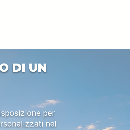
DEUTZ-FAHR 5110 TTV
Prezzo
33.000,00 €
IVA esclusa
O DI UN
isposizione per
rsonalizzati nel