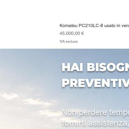
Komatsu PC210LC-8 usato in vendi
Prezzo
45.000,00 €
IVA esclusa
HAI BISOG
PREVENTI
Non perdere tempo:
fornirti assistenz