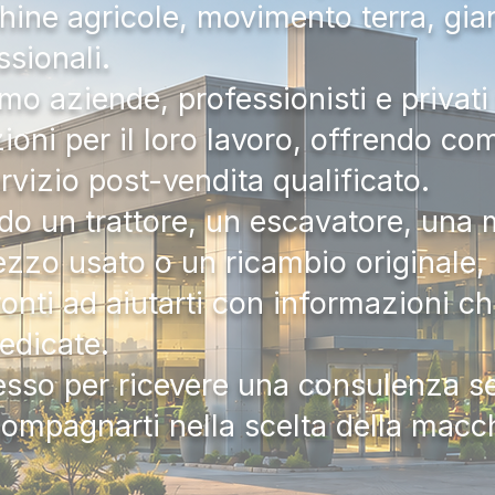
hine agricole, movimento terra, gia
ssionali.
mo aziende, professionisti e privati 
zioni per il loro lavoro, offrendo c
ervizio post-vendita qualificato.
do un trattore, un escavatore, una m
zzo usato o un ricambio originale, i
onti ad aiutarti con informazioni ch
dedicate.
tesso per ricevere una consulenza 
compagnarti nella scelta della macc