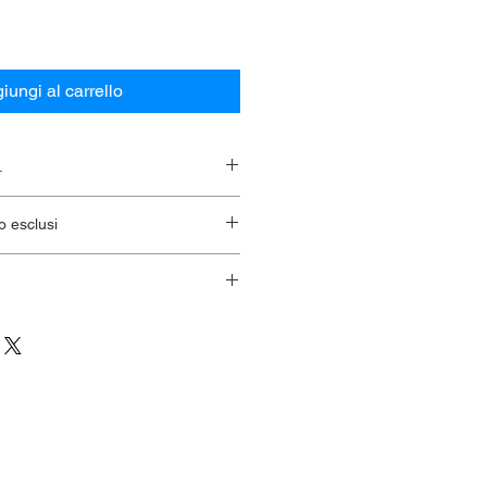
iungi al carrello
.
essionaria.
o esclusi