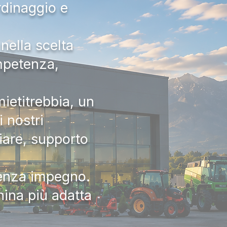
rdinaggio e
nella scelta
ompetenza,
ietitrebbia, un
 nostri
iare, supporto
senza impegno.
hina più adatta