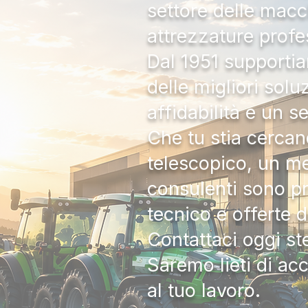
settore delle macc
attrezzature profe
Dal 1951 supportia
delle migliori solu
affidabilità e un s
Che tu stia cercan
telescopico, un me
consulenti sono pr
tecnico e offerte 
Contattaci oggi s
Saremo lieti di ac
al tuo lavoro.