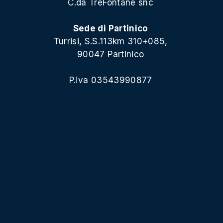
C.da TreFontane snc
Sede di Partinico
Turrisi, S.S.113km 310+085,
90047 Partinico
P.iva 03543990877