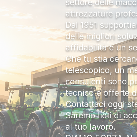
settore delle macc
attrezzature profe
Dal 1951 supportia
delle migliori solu
affidabilità e un s
Che tu stia cercan
telescopico, un me
consulenti sono pr
tecnico e offerte 
Contattaci oggi s
Saremo lieti di ac
al tuo lavoro.