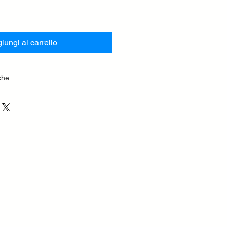
iungi al carrello
che
RA
GA