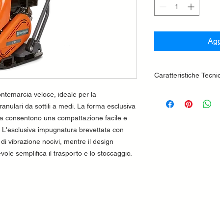
Agg
Caratteristiche Tecni
LARGHEZZA PIAST
ontemarcia veloce, ideale per la
420mm
ranulari da sottili a medi. La forma esclusiva
PESO
zata consentono una compattazione facile e
84kg
. L'esclusiva impugnatura brevettata con
FORZA CENTRIFU
i di vibrazione nocivi, mentre il design
19kN
le semplifica il trasporto e lo stoccaggio.