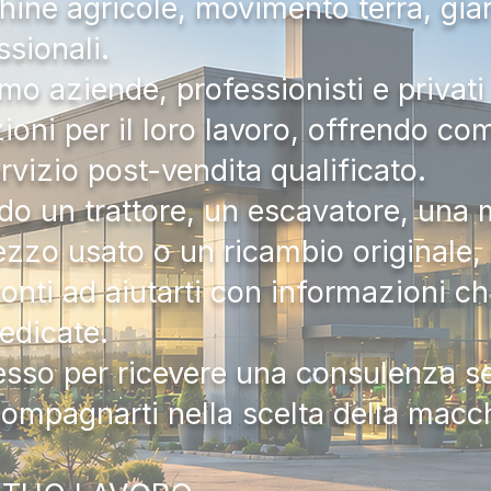
hine agricole, movimento terra, gia
ssionali.
mo aziende, professionisti e privati 
zioni per il loro lavoro, offrendo c
ervizio post-vendita qualificato.
do un trattore, un escavatore, una m
zzo usato o un ricambio originale, i
onti ad aiutarti con informazioni ch
dedicate.
tesso per ricevere una consulenza 
compagnarti nella scelta della macc