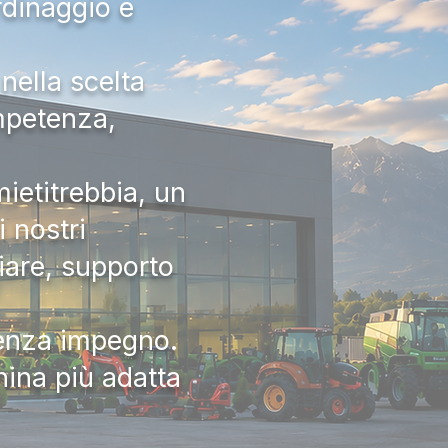
rdinaggio e
nella scelta
ompetenza,
ietitrebbia, un
 nostri
iare, supporto
senza impegno.
hina più adatta