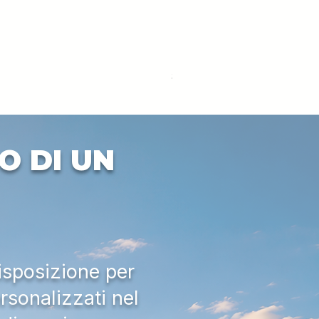
DEUTZ-FAHR 5110 TTV
Prezzo
33.000,00 €
IVA esclusa
O DI UN
isposizione per
rsonalizzati nel