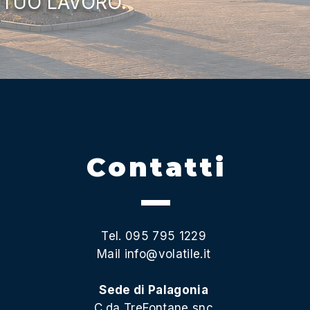
 TUO LAVORO.
Contatti
Tel. 095 795 1229
Mail
info@volatile.it
Sede di Palagonia
C.da TreFontane snc