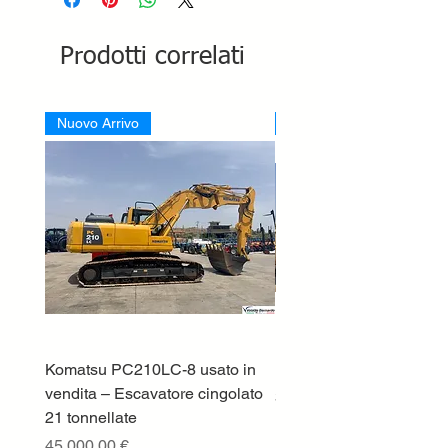
Prodotti correlati
Nuovo Arrivo
Nuovo Arrivo
Komatsu PC210LC-8 usato in
DEUTZ-FAHR 5110 TT
vendita – Escavatore cingolato
Prezzo
33.000,00 €
21 tonnellate
IVA esclusa
Prezzo
45.000,00 €