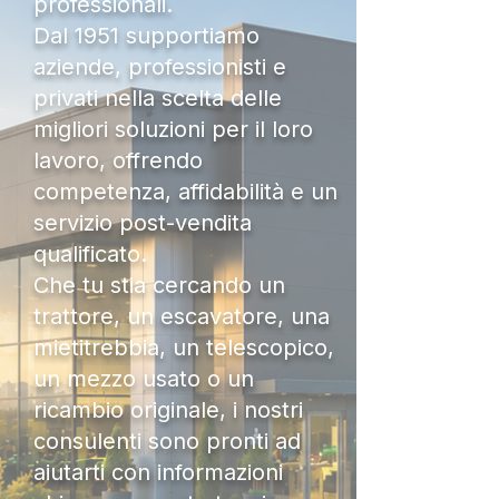
professionali.
Dal 1951 supportiamo
aziende, professionisti e
privati nella scelta delle
migliori soluzioni per il loro
lavoro, offrendo
competenza, affidabilità e un
servizio post-vendita
qualificato.
Che tu stia cercando un
trattore, un escavatore, una
mietitrebbia, un telescopico,
un mezzo usato o un
ricambio originale, i nostri
consulenti sono pronti ad
aiutarti con informazioni