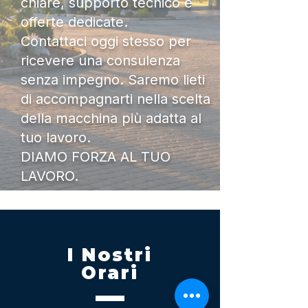
chiare, supporto tecnico e
offerte dedicate.
Contattaci oggi stesso per
ricevere una consulenza
senza impegno. Saremo lieti
di accompagnarti nella scelta
della macchina più adatta al
tuo lavoro.
DIAMO FORZA AL TUO
LAVORO.
I Nostri
Orari