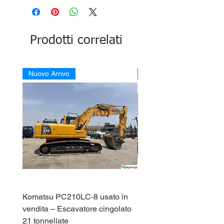
Prodotti correlati
Nuovo Arrivo
Nuovo Arrivo
Komatsu PC210LC-8 usato in
DEUTZ-FAHR 5110 TT
vendita – Escavatore cingolato
Prezzo
33.000,00 €
21 tonnellate