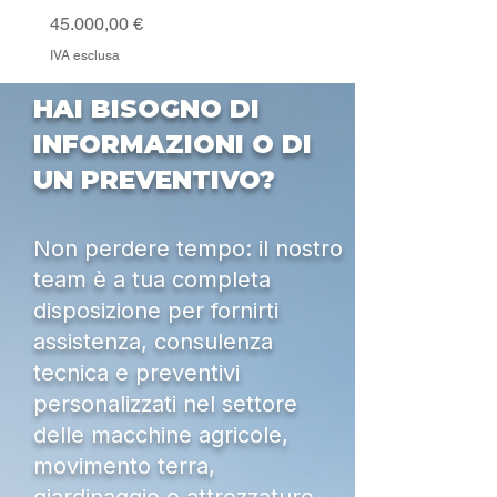
IVA esclusa
Prezzo
45.000,00 €
IVA esclusa
HAI BISOGNO DI
INFORMAZIONI O DI
UN PREVENTIVO?
Non perdere tempo: il nostro
team è a tua completa
disposizione per fornirti
assistenza, consulenza
tecnica e preventivi
personalizzati nel settore
delle macchine agricole,
movimento terra,