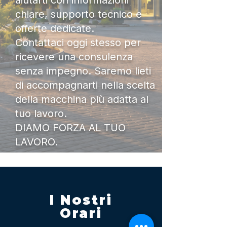
aiutarti con informazioni
chiare, supporto tecnico e
offerte dedicate.
Contattaci oggi stesso per
ricevere una consulenza
senza impegno. Saremo lieti
di accompagnarti nella scelta
della macchina più adatta al
tuo lavoro.
DIAMO FORZA AL TUO
LAVORO.
I Nostri
Orari