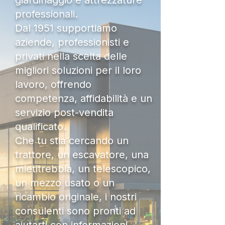
giardinaggio e attrezzature
professionali.
Dal 1951 supportiamo
aziende, professionisti e
privati nella scelta delle
migliori soluzioni per il loro
lavoro, offrendo
competenza, affidabilità e un
servizio post-vendita
qualificato.
Che tu stia cercando un
trattore, un escavatore, una
mietitrebbia, un telescopico,
un mezzo usato o un
ricambio originale, i nostri
consulenti sono pronti ad