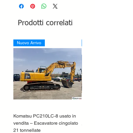
Prodotti correlati
Nuovo Arrivo
Nuovo Arrivo
Komatsu PC210LC-8 usato in
DEUTZ-FAHR 5110 TT
vendita – Escavatore cingolato
Prezzo
33.000,00 €
21 tonnellate
IVA esclusa