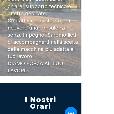
chiare, supporto tecnico e
offerte dedicate.
Contattaci oggi stesso per
ricevere una consulenza
senza impegno. Saremo lieti
di accompagnarti nella scelta
della macchina più adatta al
tuo lavoro.
DIAMO FORZA AL TUO
LAVORO.
I Nostri
Orari