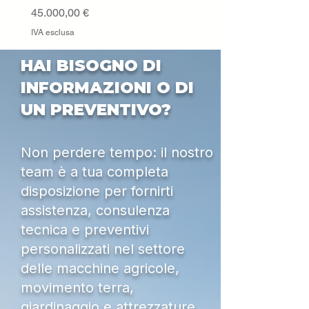
Prezzo
45.000,00 €
IVA esclusa
HAI BISOGNO DI
INFORMAZIONI O DI
UN PREVENTIVO?
Non perdere tempo: il nostro
team è a tua completa
disposizione per fornirti
assistenza, consulenza
tecnica e preventivi
personalizzati nel settore
delle macchine agricole,
movimento terra,
giardinaggio e attrezzature