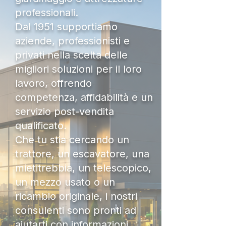
professionali.
Dal 1951 supportiamo
aziende, professionisti e
privati nella scelta delle
migliori soluzioni per il loro
lavoro, offrendo
competenza, affidabilità e un
servizio post-vendita
qualificato.
Che tu stia cercando un
trattore, un escavatore, una
mietitrebbia, un telescopico,
un mezzo usato o un
ricambio originale, i nostri
consulenti sono pronti ad
aiutarti con informazioni