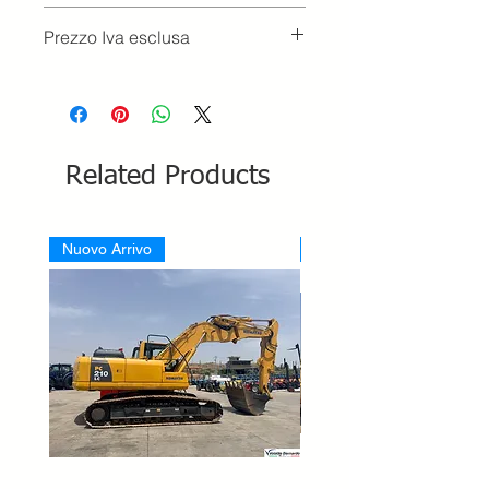
Prezzo Iva esclusa
Related Products
Nuovo Arrivo
Nuovo Arrivo