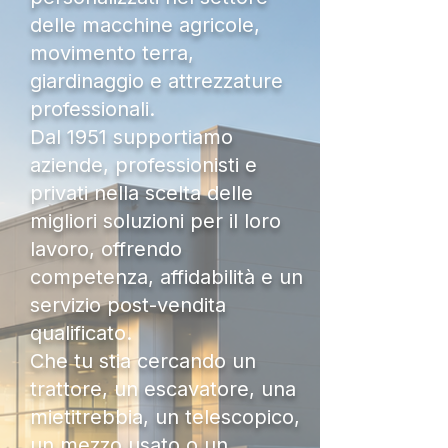
delle macchine agricole,
movimento terra,
giardinaggio e attrezzature
professionali.
Dal 1951 supportiamo
aziende, professionisti e
privati nella scelta delle
migliori soluzioni per il loro
lavoro, offrendo
competenza, affidabilità e un
servizio post-vendita
qualificato.
Che tu stia cercando un
trattore, un escavatore, una
mietitrebbia, un telescopico,
un mezzo usato o un