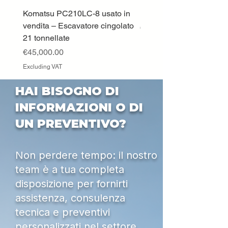
Komatsu PC210LC-8 usato in
DEUTZ-FAHR 5110 TT
vendita – Escavatore cingolato
Price
€33,000.00
21 tonnellate
Excluding VAT
Price
€45,000.00
Excluding VAT
HAI BISOGNO DI
INFORMAZIONI O DI
UN PREVENTIVO?
Non perdere tempo: il nostro
team è a tua completa
disposizione per fornirti
assistenza, consulenza
tecnica e preventivi
personalizzati nel settore