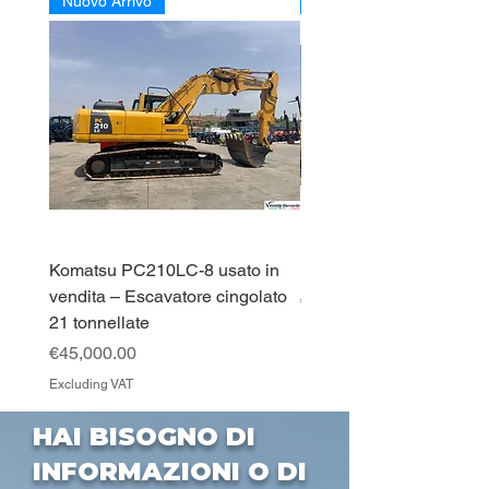
Nuovo Arrivo
Nuovo Arrivo
Komatsu PC210LC-8 usato in
DEUTZ-FAHR 5110 TT
vendita – Escavatore cingolato
Price
€33,000.00
21 tonnellate
Excluding VAT
Price
€45,000.00
Excluding VAT
HAI BISOGNO DI
INFORMAZIONI O DI