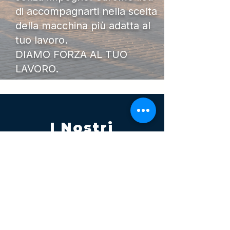
di accompagnarti nella scelta
della macchina più adatta al
tuo lavoro.
DIAMO FORZA AL TUO
LAVORO.
I Nostri
Orari
Lunedi - Venerdì 08:00 - 13:00
14:30 20:00
Sabato 08:00 - 14:00