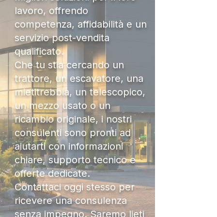
lavoro, offrendo
competenza, affidabilità e un
servizio post-vendita
qualificato.
Che tu stia cercando un
trattore, un escavatore, una
mietitrebbia, un telescopico,
un mezzo usato o un
ricambio originale, i nostri
consulenti sono pronti ad
aiutarti con informazioni
chiare, supporto tecnico e
offerte dedicate.
Contattaci oggi stesso per
ricevere una consulenza
senza impegno. Saremo lieti