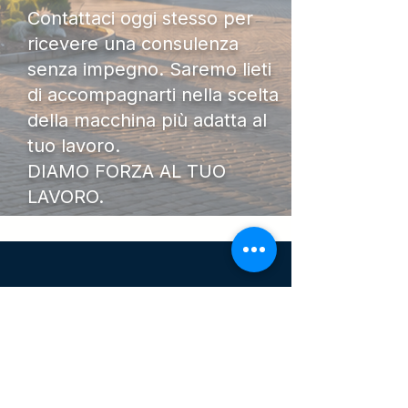
Contattaci oggi stesso per
ricevere una consulenza
senza impegno. Saremo lieti
di accompagnarti nella scelta
della macchina più adatta al
tuo lavoro.
DIAMO FORZA AL TUO
LAVORO.
I Nostri
Orari
Lunedi - Venerdì 08:00 - 13:00