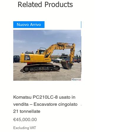
Related Products
Nuovo Arrivo
Nuovo Arrivo
Komatsu PC210LC-8 usato in
DEUTZ-FAHR 5110 TT
vendita – Escavatore cingolato
Price
€33,000.00
21 tonnellate
Excluding VAT
Price
€45,000.00
Excluding VAT