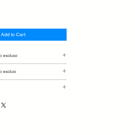
Add to Cart
to escluso
o esclusi