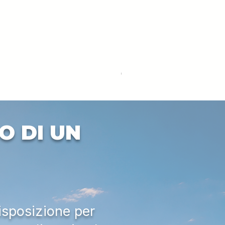
DEUTZ-FAHR 5110 TTV
Price
€33,000.00
Excluding VAT
O DI UN
isposizione per