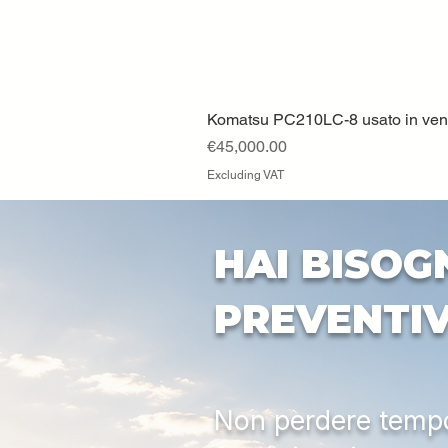
Komatsu PC210LC-8 usato in vendi
Price
€45,000.00
Excluding VAT
HAI BISOG
PREVENTI
Non perdere tempo: