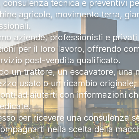
a, consulenza tecnica e preventivi pe
hine agricole, movimento terra, gia
ssionali.
mo aziende, professionisti e privati 
zioni per il loro lavoro, offrendo c
ervizio post-vendita qualificato.
do un trattore, un escavatore, una m
zzo usato o un ricambio originale, i
onti ad aiutarti con informazioni ch
dedicate.
tesso per ricevere una consulenza 
compagnarti nella scelta della macc