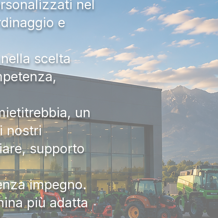
rsonalizzati nel
rdinaggio e
nella scelta
ompetenza,
ietitrebbia, un
 nostri
iare, supporto
senza impegno.
hina più adatta