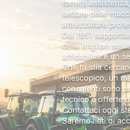
fornirti assistenz
settore delle macc
attrezzature profe
Dal 1951 supportia
delle migliori solu
affidabilità e un s
Che tu stia cercan
telescopico, un me
consulenti sono pr
tecnico e offerte 
Contattaci oggi s
Saremo lieti di ac