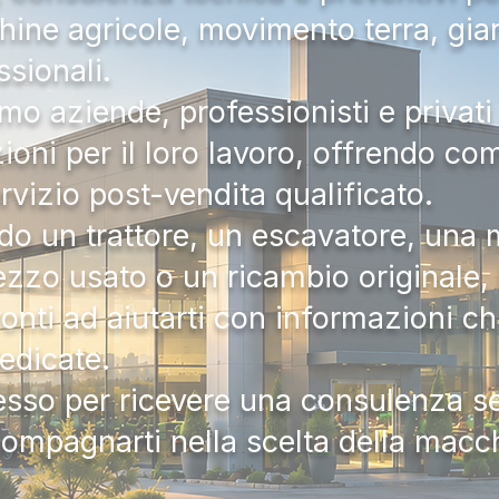
hine agricole, movimento terra, gia
ssionali.
mo aziende, professionisti e privati 
zioni per il loro lavoro, offrendo c
ervizio post-vendita qualificato.
do un trattore, un escavatore, una m
zzo usato o un ricambio originale, i
onti ad aiutarti con informazioni ch
dedicate.
tesso per ricevere una consulenza 
compagnarti nella scelta della macc