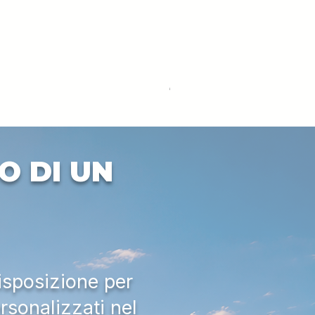
DEUTZ-FAHR 5110 TTV
Price
€33,000.00
Excluding VAT
O DI UN
isposizione per
rsonalizzati nel