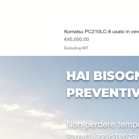
Komatsu PC210LC-8 usato in vendi
Price
€45,000.00
Excluding VAT
HAI BISOG
PREVENTI
Non perdere tempo:
fornirti assistenz