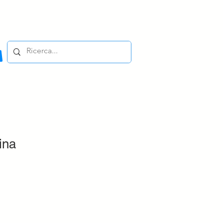
ina
e