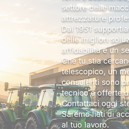
settore delle macc
attrezzature profe
Dal 1951 supportia
delle migliori solu
affidabilità e un s
Che tu stia cercan
telescopico, un me
consulenti sono pr
tecnico e offerte 
Contattaci oggi s
Saremo lieti di ac
al tuo lavoro.