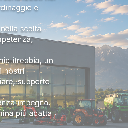
rdinaggio e
nella scelta
ompetenza,
ietitrebbia, un
 nostri
iare, supporto
senza impegno.
hina più adatta