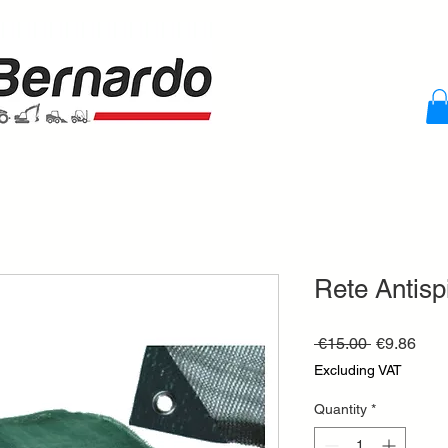
Rete Antisp
Regular
Sale
 €15.00 
€9.86
Price
Pric
Excluding VAT
Quantity
*