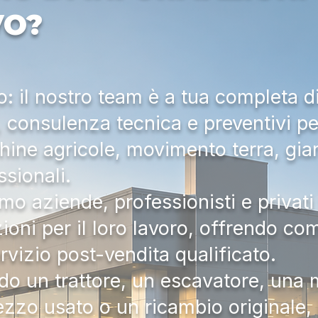
VO?
 il nostro team è a tua completa d
a, consulenza tecnica e preventivi pe
hine agricole, movimento terra, gia
ssionali.
mo aziende, professionisti e privati 
zioni per il loro lavoro, offrendo c
ervizio post-vendita qualificato.
do un trattore, un escavatore, una m
zzo usato o un ricambio originale, i