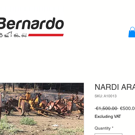
NARDI AR
SKU: A10013
Regula
 €1,500.00 
€500.0
Price
Excluding VAT
Quantity
*