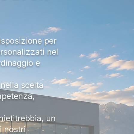
isposizione per
rsonalizzati nel
rdinaggio e
nella scelta
ompetenza,
ietitrebbia, un
 nostri