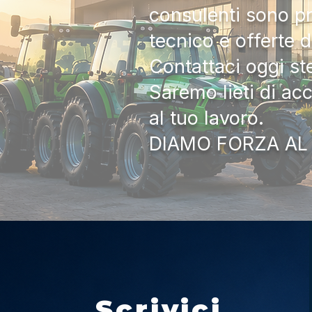
consulenti sono pr
tecnico e offerte 
Contattaci oggi s
Saremo lieti di ac
al tuo lavoro.
DIAMO FORZA AL
Scrivici