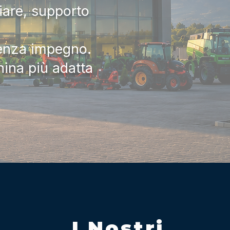
iare, supporto
senza impegno.
hina più adatta
I Nostri