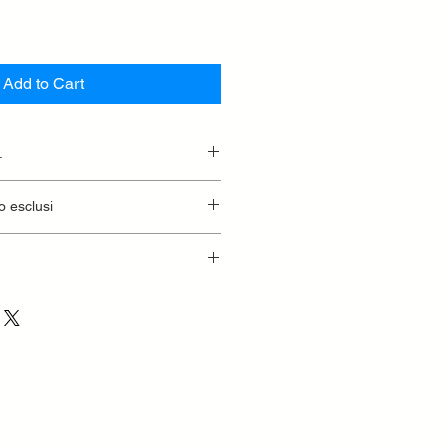
Add to Cart
.
essionaria.
o esclusi