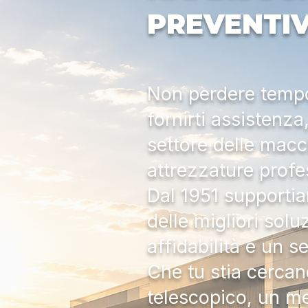
PREVENTI
Non perdere tempo:
fornirti assistenz
settore delle macc
attrezzature profe
Dal 1951 supportia
delle migliori solu
affidabilità e un s
Che tu stia cercan
telescopico, un me