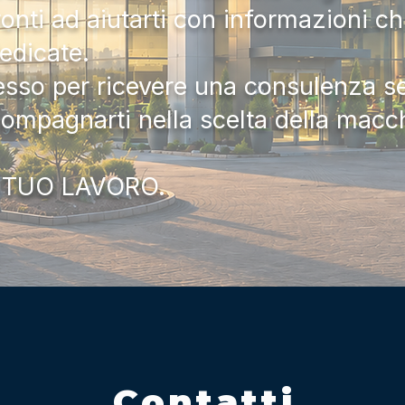
onti ad aiutarti con informazioni ch
dedicate.
tesso per ricevere una consulenza 
compagnarti nella scelta della macc
 TUO LAVORO.
Contatti