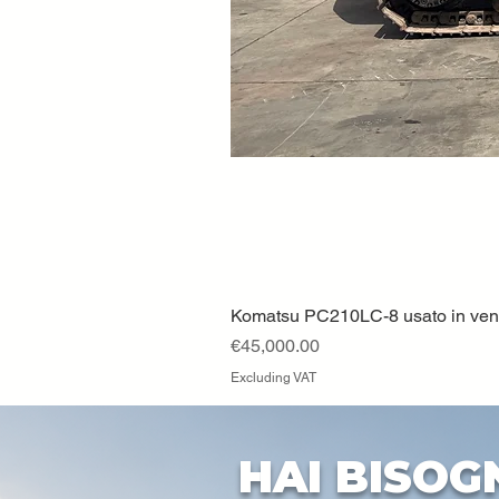
Komatsu PC210LC-8 usato in vendi
Price
€45,000.00
Excluding VAT
HAI BISOG