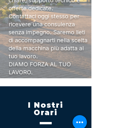
chiare, supporto tecnico e
offerte dedicate.
Contattaci oggi stesso per
ricevere una consulenza
senza impegno. Saremo lieti
di accompagnarti nella scelta
della macchina più adatta al
tuo lavoro.
DIAMO FORZA AL TUO
LAVORO.
I Nostri
Orari