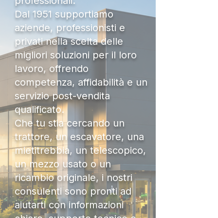
professionali.
Dal 1951 supportiamo
aziende, professionisti e
privati nella scelta delle
migliori soluzioni per il loro
lavoro, offrendo
competenza, affidabilità e un
servizio post-vendita
qualificato.
Che tu stia cercando un
trattore, un escavatore, una
mietitrebbia, un telescopico,
un mezzo usato o un
ricambio originale, i nostri
consulenti sono pronti ad
aiutarti con informazioni