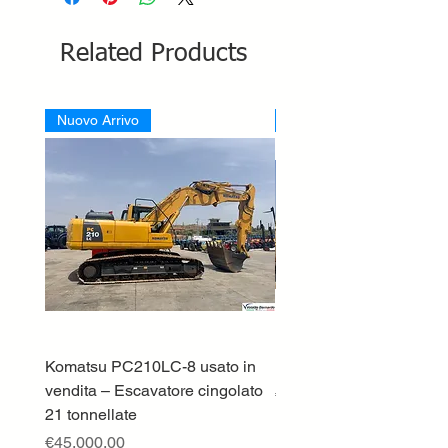
Related Products
Nuovo Arrivo
Nuovo Arrivo
Komatsu PC210LC-8 usato in
DEUTZ-FAHR 5110 TT
vendita – Escavatore cingolato
Price
€33,000.00
21 tonnellate
Excluding VAT
Price
€45,000.00