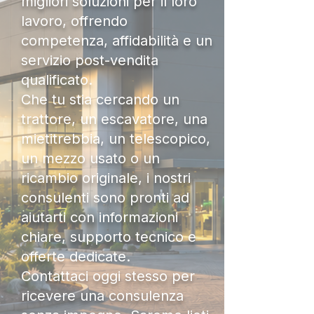
migliori soluzioni per il loro
lavoro, offrendo
competenza, affidabilità e un
servizio post-vendita
qualificato.
Che tu stia cercando un
trattore, un escavatore, una
mietitrebbia, un telescopico,
un mezzo usato o un
ricambio originale, i nostri
consulenti sono pronti ad
aiutarti con informazioni
chiare, supporto tecnico e
offerte dedicate.
Contattaci oggi stesso per
ricevere una consulenza