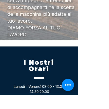
senza impegno. Saremo lieti
di accompagnarti nella scelta
della macchina più adatta al
tuo lavoro.
DIAMO FORZA AL TUO
LAVORO.
I Nostri
Orari
Lunedi - Venerdì 08:00 - 13:00
14:30 20:00
Sabato 08:00 - 14:00