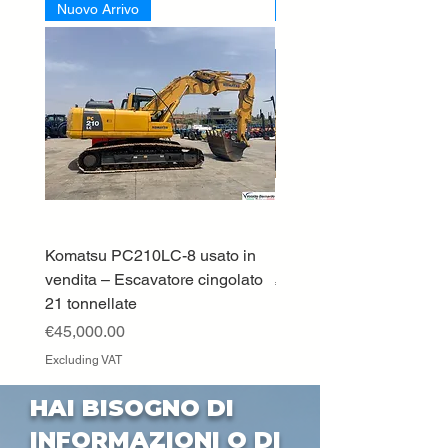
Nuovo Arrivo
Nuovo Arrivo
Komatsu PC210LC-8 usato in
DEUTZ-FAHR 5110 TT
vendita – Escavatore cingolato
Price
€33,000.00
21 tonnellate
Excluding VAT
Price
€45,000.00
Excluding VAT
HAI BISOGNO DI
INFORMAZIONI O DI