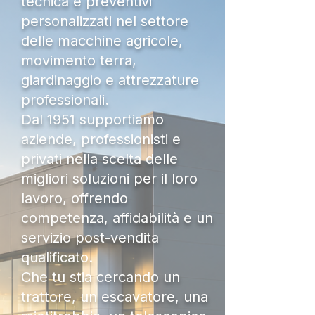
tecnica e preventivi
personalizzati nel settore
delle macchine agricole,
movimento terra,
giardinaggio e attrezzature
professionali.
Dal 1951 supportiamo
aziende, professionisti e
privati nella scelta delle
migliori soluzioni per il loro
lavoro, offrendo
competenza, affidabilità e un
servizio post-vendita
qualificato.
Che tu stia cercando un
trattore, un escavatore, una