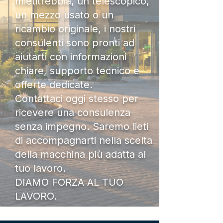
mietitrebbia, un telescopico,
un mezzo usato o un
ricambio originale, i nostri
consulenti sono pronti ad
aiutarti con informazioni
chiare, supporto tecnico e
offerte dedicate.
Contattaci oggi stesso per
ricevere una consulenza
senza impegno. Saremo lieti
di accompagnarti nella scelta
della macchina più adatta al
tuo lavoro.
DIAMO FORZA AL TUO
LAVORO.