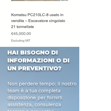
Komatsu PC210LC-8 usato in
DEUTZ-FAHR 5110 TT
vendita – Escavatore cingolato
Price
€33,000.00
21 tonnellate
Excluding VAT
Price
€45,000.00
Excluding VAT
HAI BISOGNO DI
INFORMAZIONI O DI
UN PREVENTIVO?
Non perdere tempo: il nostro
team è a tua completa
disposizione per fornirti
assistenza, consulenza