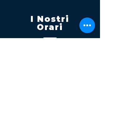
I Nostri
Orari
Lunedi - Venerdì 08:00 - 13:00
14:30 20:00
Sabato 08:00 - 14:00
Seguici su
Contatti