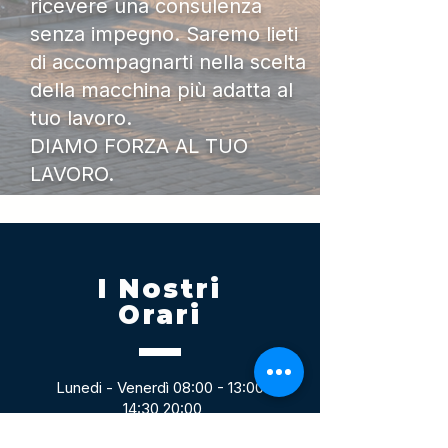
ricevere una consulenza
senza impegno. Saremo lieti
di accompagnarti nella scelta
della macchina più adatta al
tuo lavoro.
DIAMO FORZA AL TUO
LAVORO.
I Nostri
Orari
Lunedi - Venerdì 08:00 - 13:00
14:30 20:00
Sabato 08:00 - 14:00