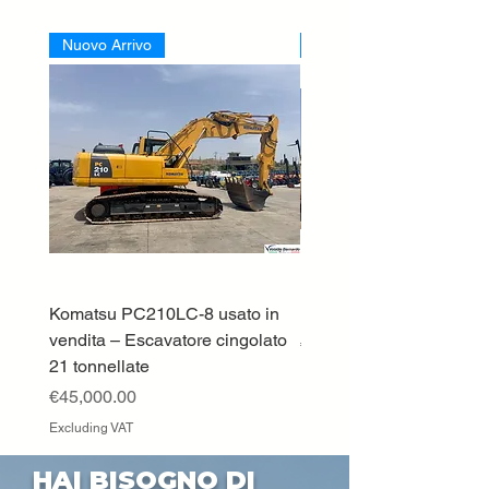
Nuovo Arrivo
Nuovo Arrivo
Komatsu PC210LC-8 usato in
DEUTZ-FAHR 5110 TT
vendita – Escavatore cingolato
Price
€33,000.00
21 tonnellate
Excluding VAT
Price
€45,000.00
Excluding VAT
HAI BISOGNO DI