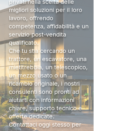
privati nella scelta delle
migliori soluzioni per il loro
lavoro, offrendo
competenza, affidabilità e un
servizio post-vendita
qualificato.
Che tu stia cercando un
trattore, un escavatore, una
mietitrebbia, un telescopico,
un mezzo usato o un
ricambio originale, i nostri
consulenti sono pronti ad
aiutarti con informazioni
chiare, supporto tecnico e
offerte dedicate.
Contattaci oggi stesso per