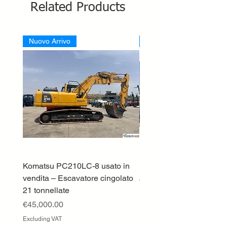
Related Products
Nuovo Arrivo
Nuovo Arrivo
Komatsu PC210LC-8 usato in
DEUTZ-FAHR 5110 TT
vendita – Escavatore cingolato
Price
€33,000.00
21 tonnellate
Excluding VAT
Price
€45,000.00
Excluding VAT