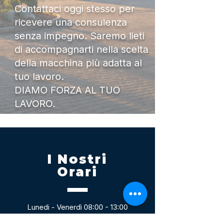
Contattaci oggi stesso per
ricevere una consulenza
senza impegno. Saremo lieti
di accompagnarti nella scelta
della macchina più adatta al
tuo lavoro.
DIAMO FORZA AL TUO
LAVORO.
I Nostri
Orari
Lunedi - Venerdì 08:00 - 13:00