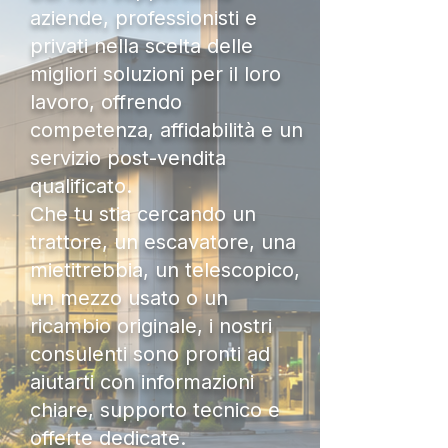
aziende, professionisti e
privati nella scelta delle
migliori soluzioni per il loro
lavoro, offrendo
competenza, affidabilità e un
servizio post-vendita
qualificato.
Che tu stia cercando un
trattore, un escavatore, una
mietitrebbia, un telescopico,
un mezzo usato o un
ricambio originale, i nostri
consulenti sono pronti ad
aiutarti con informazioni
chiare, supporto tecnico e
offerte dedicate.