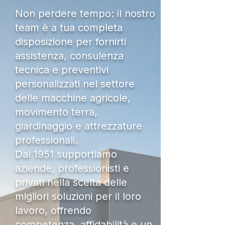
Non perdere tempo: il nostro
team è a tua completa
disposizione per fornirti
assistenza, consulenza
tecnica e preventivi
personalizzati nel settore
delle macchine agricole,
movimento terra,
giardinaggio e attrezzature
professionali.
Dal 1951 supportiamo
aziende, professionisti e
privati nella scelta delle
migliori soluzioni per il loro
lavoro, offrendo
competenza, affidabilità e un