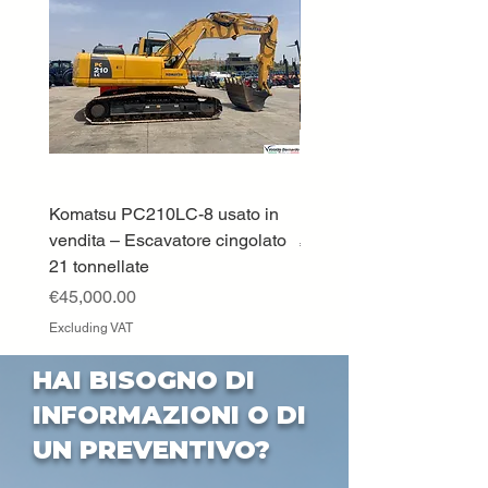
Komatsu PC210LC-8 usato in
DEUTZ-FAHR 5110 TT
vendita – Escavatore cingolato
Price
€33,000.00
21 tonnellate
Excluding VAT
Price
€45,000.00
Excluding VAT
HAI BISOGNO DI
INFORMAZIONI O DI
UN PREVENTIVO?