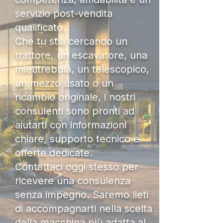
servizio post-vendita
qualificato.
Che tu stia cercando un
trattore, un escavatore, una
mietitrebbia, un telescopico,
un mezzo usato o un
ricambio originale, i nostri
consulenti sono pronti ad
aiutarti con informazioni
chiare, supporto tecnico e
offerte dedicate.
Contattaci oggi stesso per
ricevere una consulenza
senza impegno. Saremo lieti
di accompagnarti nella scelta
della macchina più adatta al