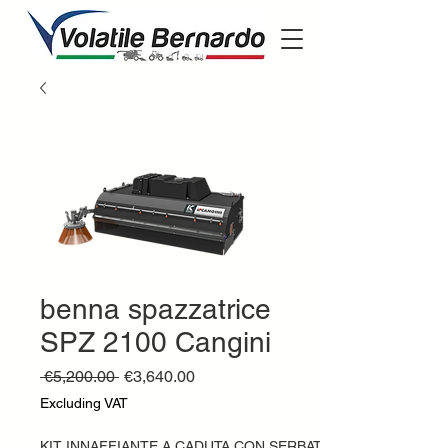
benna spazzatrice
SPZ 2100 Cangini
Regular
Sale
 €5,200.00 
€3,640.00
Price
Price
Excluding VAT
KIT INNAFFIANTE A CADUTA CON SERBATOIO DA 100