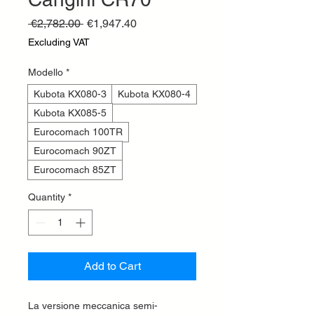
Regular
Sale
 €2,782.00 
€1,947.40
Price
Price
Excluding VAT
Modello
*
Kubota KX080-3
Kubota KX080-4
Kubota KX085-5
Eurocomach 100TR
Eurocomach 90ZT
Eurocomach 85ZT
Quantity
*
Add to Cart
La versione meccanica semi-