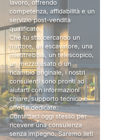
lavoro, offrendo
competenza, affidabilità e un
servizio post-vendita
qualificato.
Che tu stia cercando un
trattore, un escavatore, una
mietitrebbia, un telescopico,
un mezzo usato o un
ricambio originale, i nostri
consulenti sono pronti ad
aiutarti con informazioni
chiare, supporto tecnico e
offerte dedicate.
Contattaci oggi stesso per
ricevere una consulenza
senza impegno. Saremo lieti