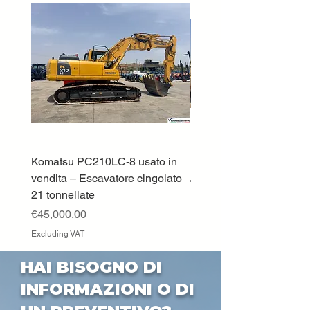
Komatsu PC210LC-8 usato in
DEUTZ-FAHR 5110 TT
vendita – Escavatore cingolato
Price
€33,000.00
21 tonnellate
Excluding VAT
Price
€45,000.00
Excluding VAT
HAI BISOGNO DI
INFORMAZIONI O DI