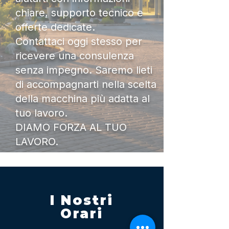
chiare, supporto tecnico e
offerte dedicate.
Contattaci oggi stesso per
ricevere una consulenza
senza impegno. Saremo lieti
di accompagnarti nella scelta
della macchina più adatta al
tuo lavoro.
DIAMO FORZA AL TUO
LAVORO.
I Nostri
Orari