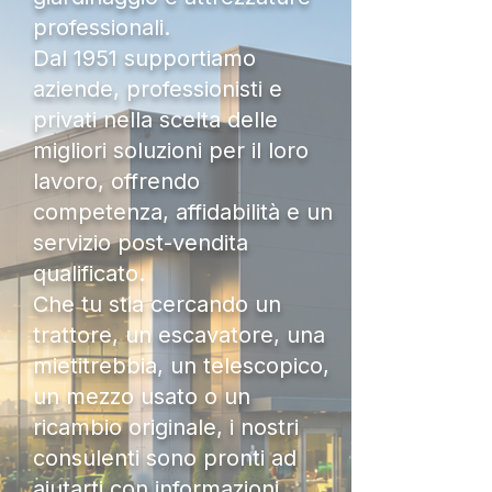
professionali.
Dal 1951 supportiamo
aziende, professionisti e
privati nella scelta delle
migliori soluzioni per il loro
lavoro, offrendo
competenza, affidabilità e un
servizio post-vendita
qualificato.
Che tu stia cercando un
trattore, un escavatore, una
mietitrebbia, un telescopico,
un mezzo usato o un
ricambio originale, i nostri
consulenti sono pronti ad
aiutarti con informazioni