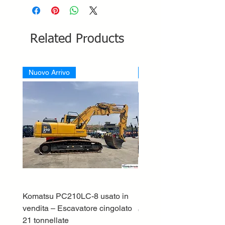
Related Products
Nuovo Arrivo
Nuovo Arrivo
Komatsu PC210LC-8 usato in
DEUTZ-FAHR 5110 TT
vendita – Escavatore cingolato
Price
€33,000.00
21 tonnellate
Excluding VAT