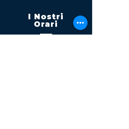
I Nostri
Orari
Lunedi - Venerdì 08:00 - 13:00
14:30 20:00
Sabato 08:00 - 14:00
Seguici su
Contatti