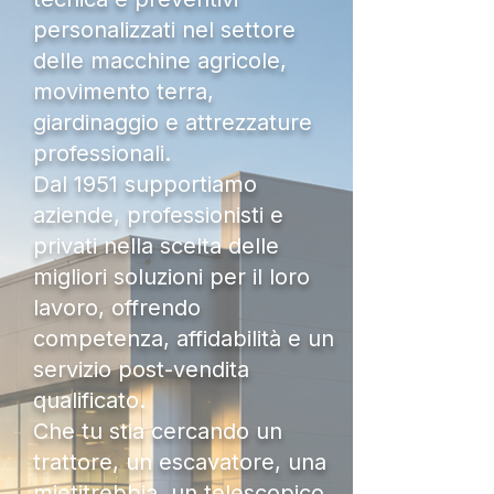
personalizzati nel settore
delle macchine agricole,
movimento terra,
giardinaggio e attrezzature
professionali.
Dal 1951 supportiamo
aziende, professionisti e
privati nella scelta delle
migliori soluzioni per il loro
lavoro, offrendo
competenza, affidabilità e un
servizio post-vendita
qualificato.
Che tu stia cercando un
trattore, un escavatore, una
mietitrebbia, un telescopico,