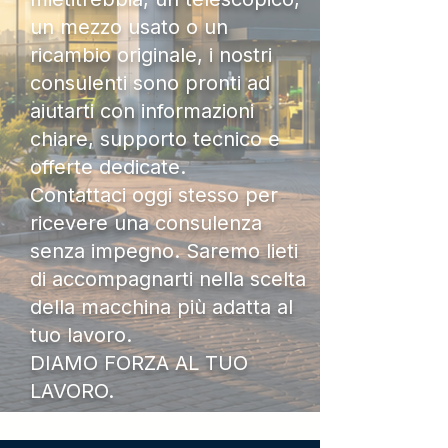
un mezzo usato o un
ricambio originale, i nostri
consulenti sono pronti ad
aiutarti con informazioni
chiare, supporto tecnico e
offerte dedicate.
Contattaci oggi stesso per
ricevere una consulenza
senza impegno. Saremo lieti
di accompagnarti nella scelta
della macchina più adatta al
tuo lavoro.
DIAMO FORZA AL TUO
LAVORO.