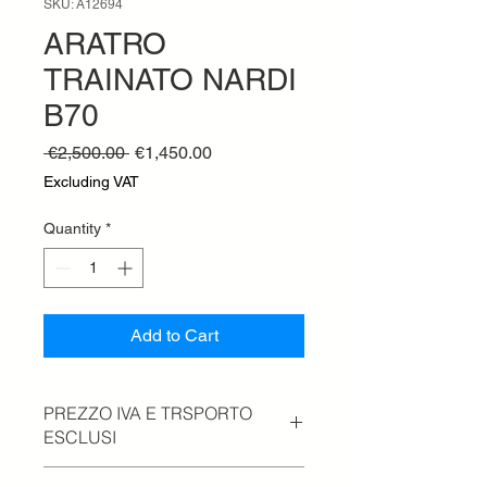
SKU: A12694
ARATRO
TRAINATO NARDI
B70
Regular
Sale
 €2,500.00 
€1,450.00
Price
Price
Excluding VAT
Quantity
*
Add to Cart
PREZZO IVA E TRSPORTO
ESCLUSI