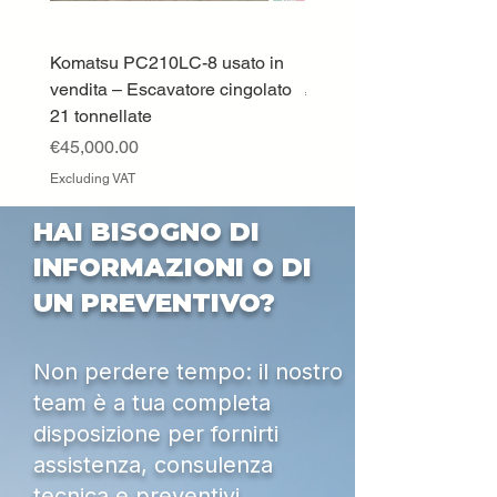
Komatsu PC210LC-8 usato in
DEUTZ-FAHR 5110 TT
vendita – Escavatore cingolato
Price
€33,000.00
21 tonnellate
Excluding VAT
Price
€45,000.00
Excluding VAT
HAI BISOGNO DI
INFORMAZIONI O DI
UN PREVENTIVO?
Non perdere tempo: il nostro
team è a tua completa
disposizione per fornirti
assistenza, consulenza
tecnica e preventivi