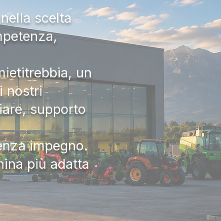
nella scelta
ompetenza,
ietitrebbia, un
 nostri
iare, supporto
senza impegno.
hina più adatta