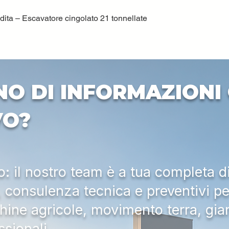
ta – Escavatore cingolato 21 tonnellate
Quick View
NO DI INFORMAZIONI 
VO?
 il nostro team è a tua completa d
a, consulenza tecnica e preventivi pe
hine agricole, movimento terra, gia
ssionali.