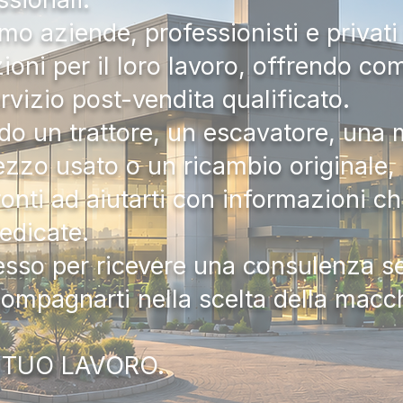
mo aziende, professionisti e privati 
zioni per il loro lavoro, offrendo c
ervizio post-vendita qualificato.
do un trattore, un escavatore, una m
zzo usato o un ricambio originale, i
onti ad aiutarti con informazioni ch
dedicate.
tesso per ricevere una consulenza 
compagnarti nella scelta della macc
 TUO LAVORO.