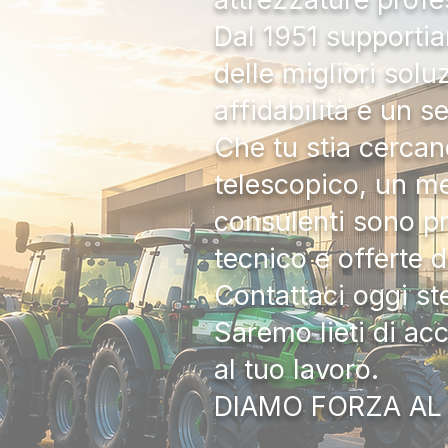
Dal 1951 supportia
delle migliori solu
affidabilità e un s
Che tu stia cercan
telescopico, un me
consulenti sono pr
tecnico e offerte 
Contattaci oggi s
Saremo lieti di ac
al tuo lavoro.
DIAMO FORZA AL