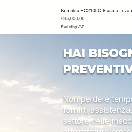
Komatsu PC210LC-8 usato in vendi
Price
€45,000.00
Excluding VAT
HAI BISOG
PREVENTI
Non perdere tempo:
fornirti assistenz
settore delle macc
attrezzature profe