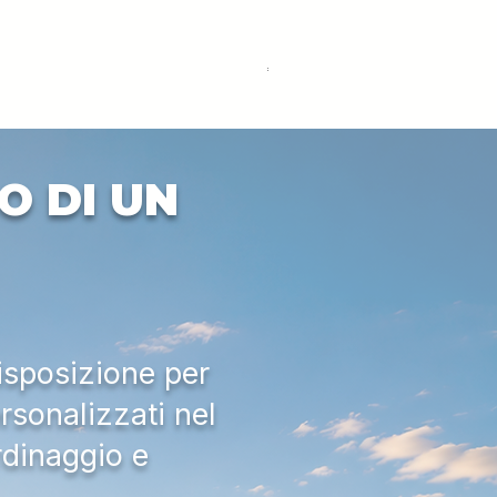
DEUTZ-FAHR 5110 TTV
Price
€33,000.00
Excluding VAT
O DI UN
isposizione per
rsonalizzati nel
rdinaggio e