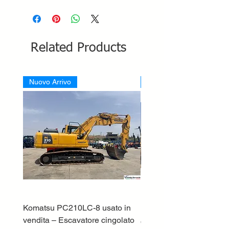
Related Products
Nuovo Arrivo
Nuovo Arrivo
Komatsu PC210LC-8 usato in
DEUTZ-FAHR 5110 TT
vendita – Escavatore cingolato
Price
€33,000.00