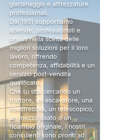
giardinaggio e attrezzature
professionali.
Dal 1951 supportiamo
aziende, professionisti e
privati nella scelta delle
migliori soluzioni per il loro
lavoro, offrendo
competenza, affidabilità e un
servizio post-vendita
qualificato.
Che tu stia cercando un
trattore, un escavatore, una
mietitrebbia, un telescopico,
un mezzo usato o un
ricambio originale, i nostri
consulenti sono pronti ad