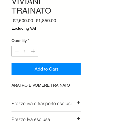
VIVIANI
TRAINATO
Regular
Sale
 €2,500.00 
€1,850.00
Price
Price
Excluding VAT
Quantity
*
Add to Cart
ARATRO BIVOMERE TRAINATO
Prezzo iva e trasporto esclusi
Prezzo Iva esclusa