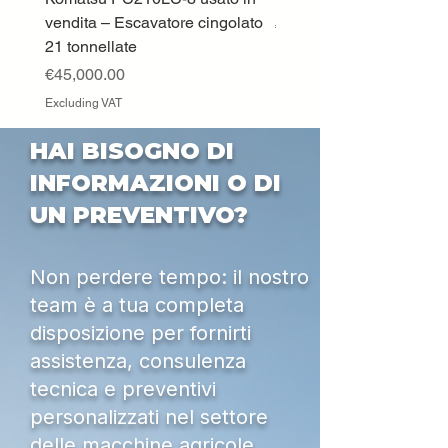
vendita – Escavatore cingolato
Price
€33,000.00
21 tonnellate
Excluding VAT
Price
€45,000.00
Excluding VAT
HAI BISOGNO DI
INFORMAZIONI O DI
UN PREVENTIVO?
Non perdere tempo: il nostro
team è a tua completa
disposizione per fornirti
assistenza, consulenza
tecnica e preventivi
personalizzati nel settore
delle macchine agricole,