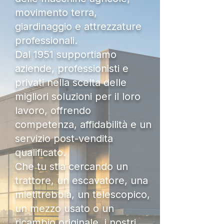
movimento terra,
giardinaggio e attrezzature
professionali.
Dal 1951 supportiamo
aziende, professionisti e
privati nella scelta delle
migliori soluzioni per il loro
lavoro, offrendo
competenza, affidabilità e un
servizio post-vendita
qualificato.
Che tu stia cercando un
trattore, un escavatore, una
mietitrebbia, un telescopico,
un mezzo usato o un
ricambio originale, i nostri