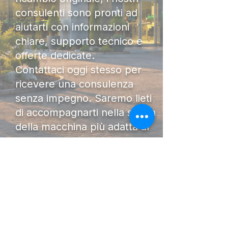
consulenti sono pronti ad
aiutarti con informazioni
chiare, supporto tecnico e
offerte dedicate.
Contattaci oggi stesso per
ricevere una consulenza
senza impegno. Saremo lieti
di accompagnarti nella scelta
della macchina più adatta al
tuo lavoro.
DIAMO FORZA AL TUO
LAVORO.