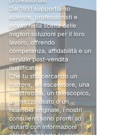
professionali.
Dal 1951 supportiamo
aziende, professionisti e
privati nella scelta delle
migliori soluzioni per il loro
lavoro, offrendo
competenza, affidabilità e un
servizio post-vendita
qualificato.
Che tu stia cercando un
trattore, un escavatore, una
mietitrebbia, un telescopico,
un mezzo usato o un
ricambio originale, i nostri
consulenti sono pronti ad
aiutarti con informazioni