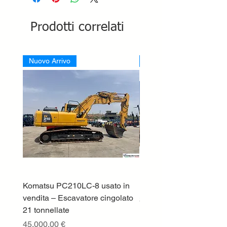
Prodotti correlati
Nuovo Arrivo
Nuovo Arrivo
Komatsu PC210LC-8 usato in
DEUTZ-FAHR 5110 TT
vendita – Escavatore cingolato
Prezzo
33.000,00 €
21 tonnellate
IVA esclusa
Prezzo
45.000,00 €