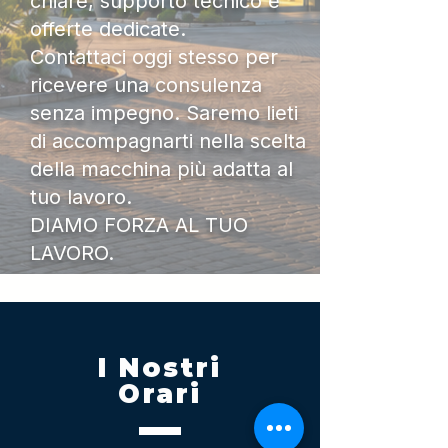
chiare, supporto tecnico e
offerte dedicate.
Contattaci oggi stesso per
ricevere una consulenza
senza impegno. Saremo lieti
di accompagnarti nella scelta
della macchina più adatta al
tuo lavoro.
DIAMO FORZA AL TUO
LAVORO.
I Nostri
Orari