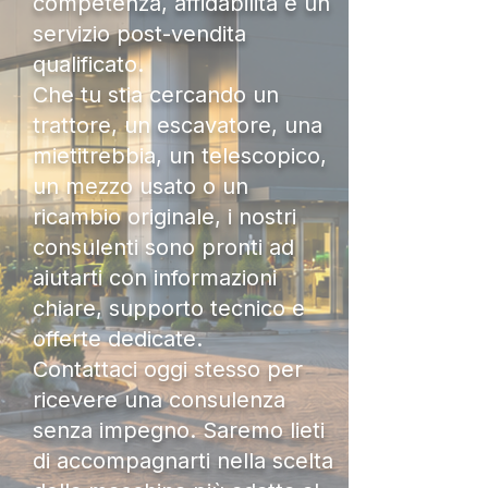
competenza, affidabilità e un
servizio post-vendita
qualificato.
Che tu stia cercando un
trattore, un escavatore, una
mietitrebbia, un telescopico,
un mezzo usato o un
ricambio originale, i nostri
consulenti sono pronti ad
aiutarti con informazioni
chiare, supporto tecnico e
offerte dedicate.
Contattaci oggi stesso per
ricevere una consulenza
senza impegno. Saremo lieti
di accompagnarti nella scelta