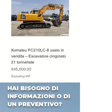
Komatsu PC210LC-8 usato in
DEUTZ-FAHR 5110 TT
vendita – Escavatore cingolato
Price
€33,000.00
21 tonnellate
Excluding VAT
Price
€45,000.00
Excluding VAT
HAI BISOGNO DI
INFORMAZIONI O DI
UN PREVENTIVO?