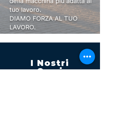
della macchina più adatta al
tuo lavoro.
DIAMO FORZA AL TUO
LAVORO.
I Nostri
Orari
Lunedi - Venerdì 08:00 - 13:00
14:30 20:00
Sabato 08:00 - 14:00
Seguici su