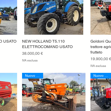
0D USATO
NEW HOLLAND T5.110
Vista rapida
Goldoni Qu
ELETTROCOMAND USATO
trattore agr
frutteto
Prezzo
38.000,00 €
Prezzo
19.900,00 
IVA esclusa
IVA esclusa
Nuovo Arrivo
Nuovo Arrivo