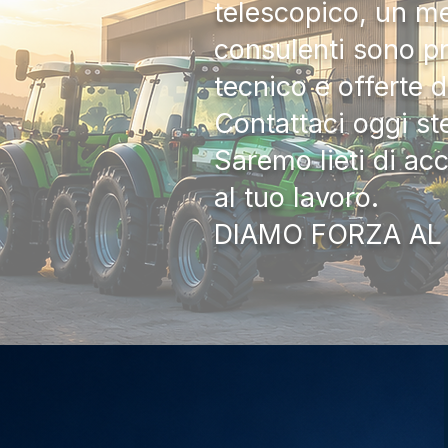
telescopico, un me
consulenti sono pr
tecnico e offerte 
Contattaci oggi s
Saremo lieti di ac
al tuo lavoro.
DIAMO FORZA AL