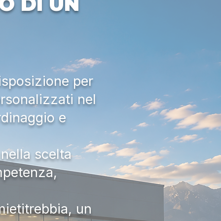
O DI UN
isposizione per
rsonalizzati nel
rdinaggio e
nella scelta
ompetenza,
ietitrebbia, un