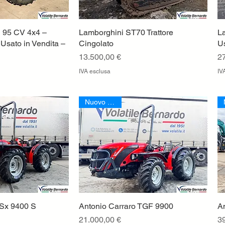
 95 CV 4x4 –
a rapida
Lamborghini ST70 Trattore
Vista rapida
La
 Usato in Vendita –
Cingolato
U
Prezzo
P
13.500,00 €
2
IVA esclusa
IV
Nuovo Arrivo
 Sx 9400 S
a rapida
Antonio Carraro TGF 9900
Vista rapida
A
Prezzo
P
21.000,00 €
3