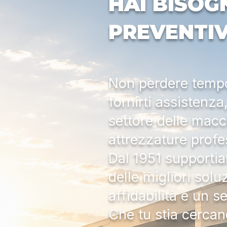
HAI BISOG
PREVENTI
Non perdere tempo:
fornirti assistenz
settore delle macc
attrezzature profe
Dal 1951 supportia
delle migliori solu
affidabilità e un s
Che tu stia cercan