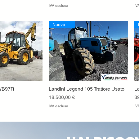
IVA esclusa
IV
Nuovo Arrivo
 WB97R
a rapida
Landini Legend 105 Trattore Usato
Vista rapida
La
Prezzo
P
18.500,00 €
3
IVA esclusa
IV