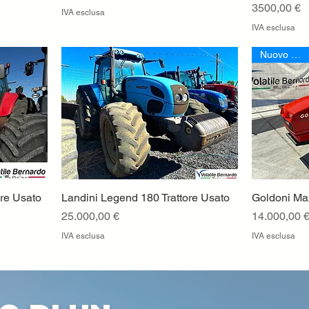
Prezzo
3500,00 €
IVA esclusa
IVA esclusa
Nuovo Arrivo
re Usato
Landini Legend 180 Trattore Usato
Vista rapida
Goldoni Ma
Prezzo
Prezzo
25.000,00 €
14.000,00 
IVA esclusa
IVA esclusa