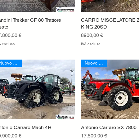
ndini Trekker CF 80 Trattore
Vista rapida
CARRO MISCELATORE 
Vista rapida
sato
KING 20SD
rezzo
Prezzo
7.800,00 €
8900,00 €
A esclusa
IVA esclusa
Nuovo Arrivo
Nuovo Arrivo
ntonio Carraro Mach 4R
Vista rapida
Antonio Carraro SX 7800
Vista rapida
rezzo
Prezzo
9.900,00 €
17.500,00 €