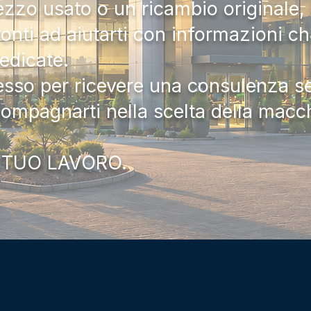
zzo usato o un ricambio originale, i
onti ad aiutarti con informazioni ch
dedicate.
tesso per ricevere una consulenza 
compagnarti nella scelta della macc
 TUO LAVORO.