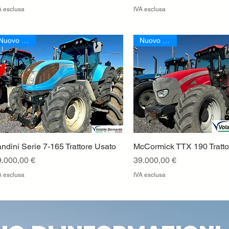
A esclusa
IVA esclusa
Nuovo Arrivo
Nuovo Arrivo
ndini Serie 7-165 Trattore Usato
Vista rapida
McCormick TTX 190 Tratto
Vista rapida
rezzo
Prezzo
9.000,00 €
39.000,00 €
A esclusa
IVA esclusa