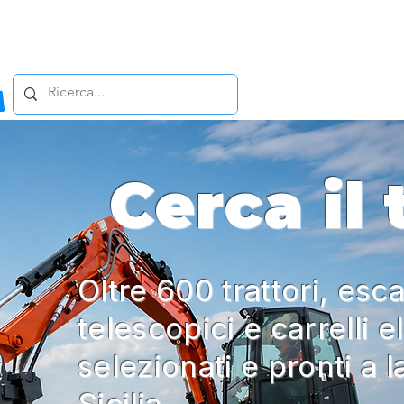
Cerca il
Oltre 600 trattori, esca
telescopici e carrelli e
selezionati e pronti a l
Sicilia.