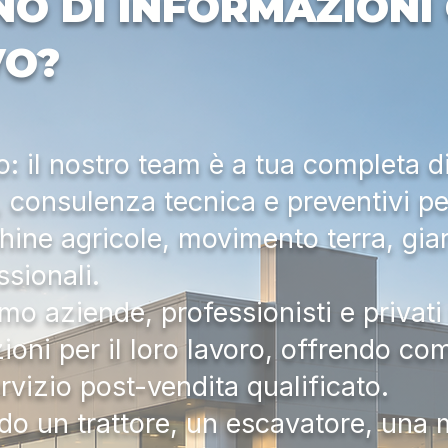
NO DI INFORMAZIONI 
VO?
 il nostro team è a tua completa d
a, consulenza tecnica e preventivi pe
hine agricole, movimento terra, gia
ssionali.
mo aziende, professionisti e privati 
zioni per il loro lavoro, offrendo c
ervizio post-vendita qualificato.
do un trattore, un escavatore, una m