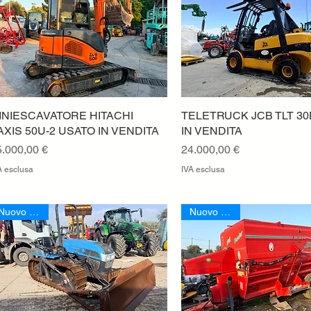
INIESCAVATORE HITACHI
Vista rapida
TELETRUCK JCB TLT 3
Vista rapida
AXIS 50U-2 USATO IN VENDITA
IN VENDITA
rezzo
Prezzo
5.000,00 €
24.000,00 €
A esclusa
IVA esclusa
Nuovo Arrivo
Nuovo Arrivo