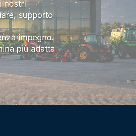
 nostri
iare, supporto
senza impegno.
hina più adatta