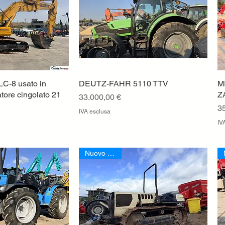
C-8 usato in
a rapida
DEUTZ-FAHR 5110 TTV
Vista rapida
M
tore cingolato 21
Z
Prezzo
33.000,00 €
P
3
IVA esclusa
IV
Nuovo Arrivo