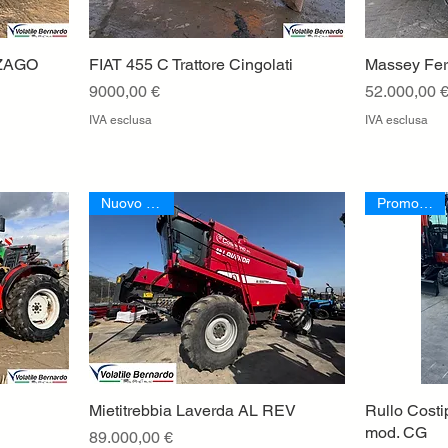
ZAGO
FIAT 455 C Trattore Cingolati
Vista rapida
Massey Fe
Prezzo
Prezzo
9000,00 €
52.000,00 
IVA esclusa
IVA esclusa
Nuovo Arrivo
Promozione
Mietitrebbia Laverda AL REV
Vista rapida
Rullo Cost
mod. CG
Prezzo
89.000,00 €