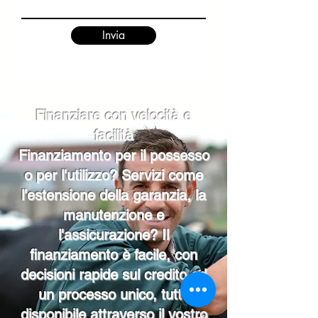
Invia
Finanziare con velocità e
facilità
Finanziamento per il possesso
o per l'utilizzo? Servizi come
l'estensione della garanzia, la
manutenzione e
l'assicurazione? Il
finanziamento è facile, con
decisioni rapide sul credito ed
un processo unico, tutto
disponibile attraverso il vostro