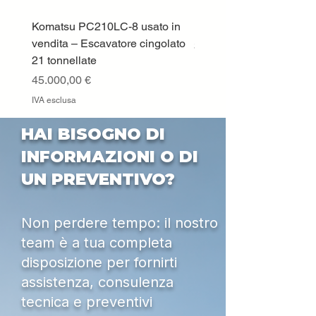
Komatsu PC210LC-8 usato in
DEUTZ-FAHR 5110 TT
vendita – Escavatore cingolato
Prezzo
33.000,00 €
21 tonnellate
IVA esclusa
Prezzo
45.000,00 €
IVA esclusa
HAI BISOGNO DI
INFORMAZIONI O DI
UN PREVENTIVO?
Non perdere tempo: il nostro
team è a tua completa
disposizione per fornirti
assistenza, consulenza
tecnica e preventivi