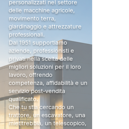
personalizzati nel settore
delle macchine agricole,
movimento terra,
giardinaggio e attrezzature
professionali.
Dal 1951 supportiamo
aziende, professionisti e
privati nella scelta delle
migliori soluzioni per il loro
lavoro, offrendo
competenza, affidabilità e un
servizio post-vendita
qualificato.
Che tu stia cercando un
trattore, un escavatore, una
mietitrebbia, un telescopico,