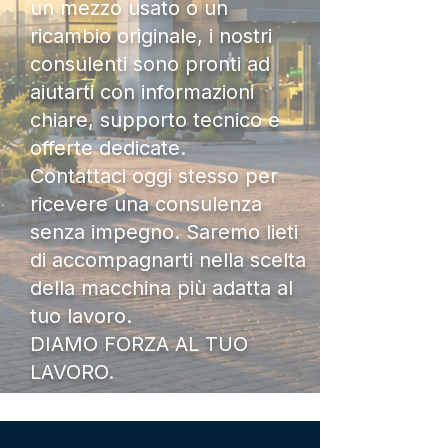
un mezzo usato o un
ricambio originale, i nostri
consulenti sono pronti ad
aiutarti con informazioni
chiare, supporto tecnico e
offerte dedicate.
Contattaci oggi stesso per
ricevere una consulenza
senza impegno. Saremo lieti
di accompagnarti nella scelta
della macchina più adatta al
tuo lavoro.
DIAMO FORZA AL TUO
LAVORO.