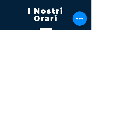
I Nostri
Orari
Lunedi - Venerdì 08:00 - 13:00
14:30 20:00
Sabato 08:00 - 14:00
Seguici su
Contatti