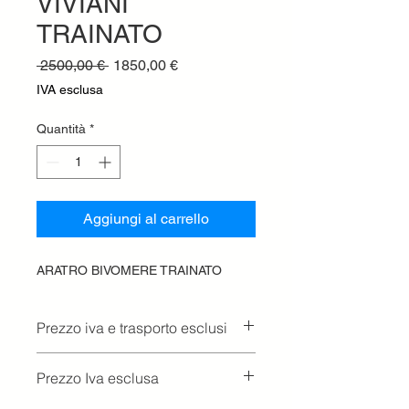
VIVIANI
TRAINATO
Prezzo
Prezzo
 2500,00 € 
1850,00 €
regolare
scontato
IVA esclusa
Quantità
*
Aggiungi al carrello
ARATRO BIVOMERE TRAINATO
Prezzo iva e trasporto esclusi
Prezzo Iva esclusa