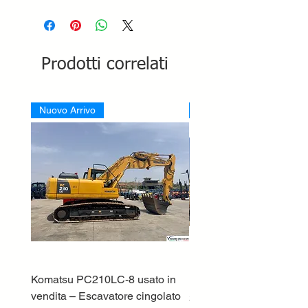
Prodotti correlati
Nuovo Arrivo
Nuovo Arrivo
Komatsu PC210LC-8 usato in
DEUTZ-FAHR 5110 TT
vendita – Escavatore cingolato
Prezzo
33.000,00 €