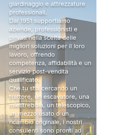
giardinaggio e attrezzature
professionali.
Dal 1951 supportiamo
aziende, professionisti e
privati nella scelta delle
migliori soluzioni per il loro
lavoro, offrendo
competenza, affidabilità e un
servizio post-vendita
qualificato.
Che tu stia cercando un
trattore, un escavatore, una
mietitrebbia, un telescopico,
un mezzo usato o un
ricambio originale, i nostri
consulenti sono pronti ad