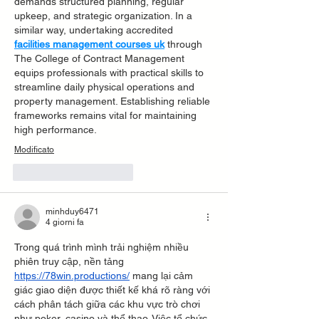
demands structured planning, regular 
upkeep, and strategic organization. In a 
similar way, undertaking accredited 
facilities management courses uk
 through 
The College of Contract Management 
equips professionals with practical skills to 
streamline daily physical operations and 
property management. Establishing reliable 
frameworks remains vital for maintaining 
high performance.
Modificato
Mi piace
Rispondi
minhduy6471
4 giorni fa
Trong quá trình mình trải nghiệm nhiều 
phiên truy cập, nền tảng 
https://78win.productions/
 mang lại cảm 
giác giao diện được thiết kế khá rõ ràng với 
cách phân tách giữa các khu vực trò chơi 
như poker, casino và thể thao. Việc tổ chức 