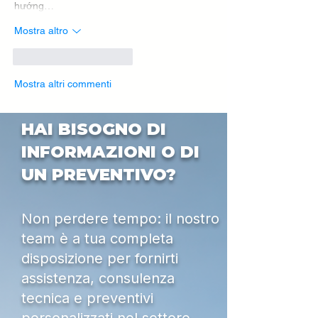
hướng…
Mostra altro
Mi piace
Rispondi
Mostra altri commenti
HAI BISOGNO DI
INFORMAZIONI O DI
UN PREVENTIVO?
Non perdere tempo: il nostro
team è a tua completa
disposizione per fornirti
assistenza, consulenza
tecnica e preventivi
personalizzati nel settore