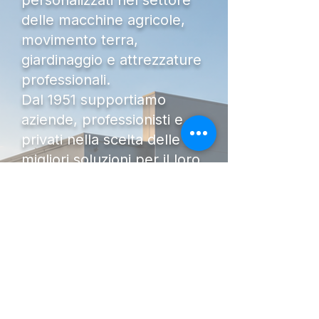
delle macchine agricole,
movimento terra,
giardinaggio e attrezzature
professionali.
Dal 1951 supportiamo
aziende, professionisti e
privati nella scelta delle
migliori soluzioni per il loro
lavoro, offrendo
competenza, affidabilità e un
servizio post-vendita
qualificato.
Che tu stia cercando un
trattore, un escavatore, una
mietitrebbia, un telescopico,
un mezzo usato o un