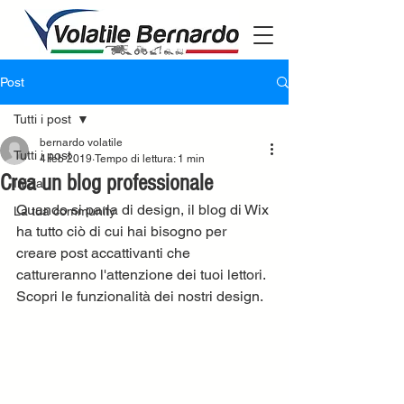
Post
Tutti i post
bernardo volatile
Tutti i post
4 feb 2019
Tempo di lettura: 1 min
Crea un blog professionale
Inizia
Quando si parla di design, il blog di Wix 
La tua community
ha tutto ciò di cui hai bisogno per 
creare post accattivanti che 
cattureranno l'attenzione dei tuoi lettori. 
Scopri le funzionalità dei nostri design.