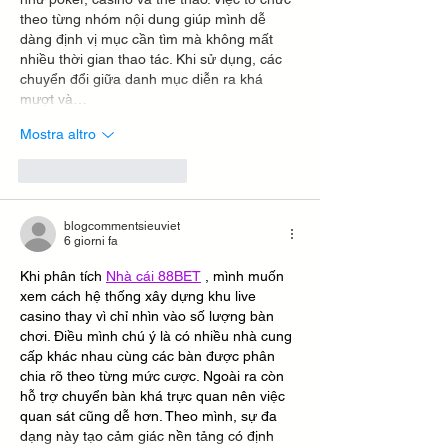
theo từng nhóm nội dung giúp mình dễ 
dàng định vị mục cần tìm mà không mất 
nhiều thời gian thao tác. Khi sử dụng, các 
chuyển đổi giữa danh mục diễn ra khá 
mượt và…
Mostra altro
Mi piace
Rispondi
blogcommentsieuviet
6 giorni fa
Khi phân tích 
Nhà cái 88BET
 , mình muốn 
xem cách hệ thống xây dựng khu live 
casino thay vì chỉ nhìn vào số lượng bàn 
chơi. Điều mình chú ý là có nhiều nhà cung 
cấp khác nhau cùng các bàn được phân 
chia rõ theo từng mức cược. Ngoài ra còn 
hỗ trợ chuyển bàn khá trực quan nên việc 
quan sát cũng dễ hơn. Theo mình, sự đa 
dạng này tạo cảm giác nền tảng có định 