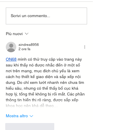
Scrivi un commento...
Più nuovi
Gestisci il blog dal tuo sito live e da mobile!
aindrea8956
2 ore fa
ON68
 mình có thử truy cập vào trang này 
sau khi thấy nó được nhắc đến ở một số 
nơi trên mạng, mục đích chủ yếu là xem 
cách họ thiết kế giao diện và sắp xếp nội 
dung. Do chỉ xem lướt nhanh nên chưa tìm 
hiểu sâu, nhưng có thể thấy bố cục khá 
hợp lý, tổng thể không bị rối mắt. Các phần 
thông tin hiển thị rõ ràng, được sắp xếp 
khoa học nên khá dễ theo…
Mostra altro
Mi piace
Rispondi