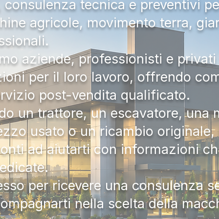
a, consulenza tecnica e preventivi pe
hine agricole, movimento terra, gia
ssionali.
mo aziende, professionisti e privati 
zioni per il loro lavoro, offrendo c
ervizio post-vendita qualificato.
do un trattore, un escavatore, una m
zzo usato o un ricambio originale, i
onti ad aiutarti con informazioni ch
dedicate.
tesso per ricevere una consulenza 
compagnarti nella scelta della macc