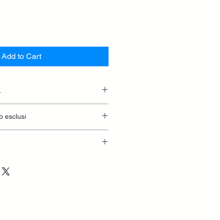
Add to Cart
.
essionaria.
o esclusi