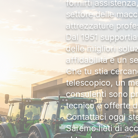
fornirti assistenz
settore delle macc
attrezzature profe
Dal 1951 supportia
delle migliori solu
affidabilità e un s
Che tu stia cercan
telescopico, un me
consulenti sono pr
tecnico e offerte 
Contattaci oggi s
Saremo lieti di ac