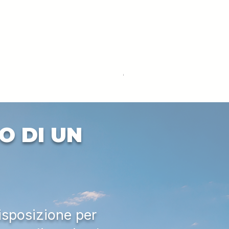
DEUTZ-FAHR 5110 TTV
Price
€33,000.00
Excluding VAT
O DI UN
isposizione per