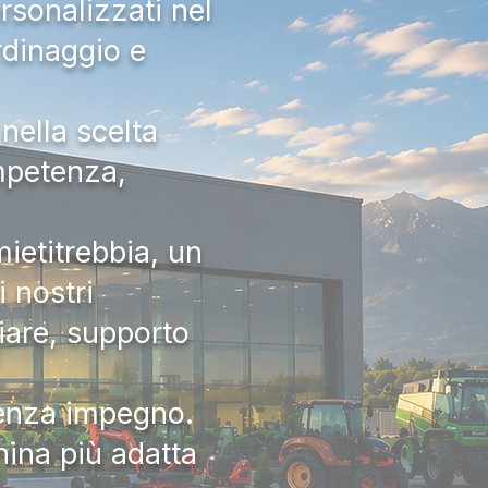
rsonalizzati nel
rdinaggio e
nella scelta
ompetenza,
ietitrebbia, un
 nostri
iare, supporto
senza impegno.
hina più adatta