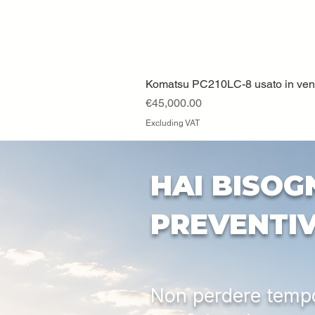
Komatsu PC210LC-8 usato in vendi
Price
€45,000.00
Excluding VAT
HAI BISOG
PREVENTI
Non perdere tempo: