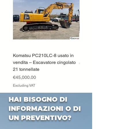
Komatsu PC210LC-8 usato in
DEUTZ-FAHR 5110 TT
vendita – Escavatore cingolato
Price
€33,000.00
21 tonnellate
Excluding VAT
Price
€45,000.00
Excluding VAT
HAI BISOGNO DI
INFORMAZIONI O DI
UN PREVENTIVO?