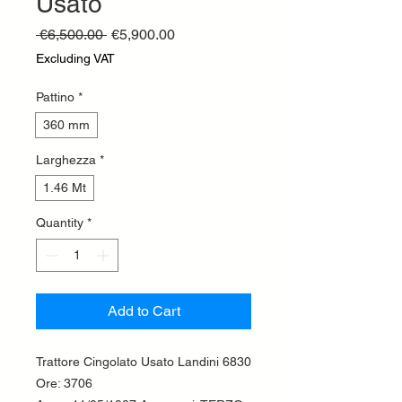
Usato
Regular
Sale
 €6,500.00 
€5,900.00
Price
Price
Excluding VAT
Pattino
*
360 mm
Larghezza
*
1.46 Mt
Quantity
*
Add to Cart
Trattore Cingolato Usato Landini 6830
Ore: 3706