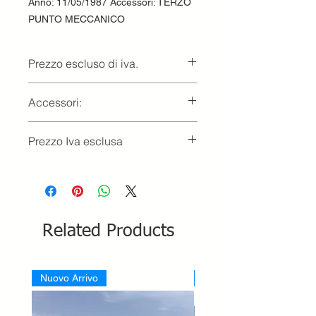
Anno: 11/05/1987 Accessori: TERZO
PUNTO MECCANICO
Prezzo escluso di iva.
Ritiro presso la concessionaria.
Accessori:
TERZO PUNTO MECCANICO
Prezzo Iva esclusa
Related Products
Nuovo Arrivo
Nuovo Arrivo