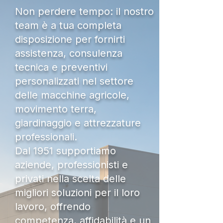
Non perdere tempo: il nostro
team è a tua completa
disposizione per fornirti
assistenza, consulenza
tecnica e preventivi
personalizzati nel settore
delle macchine agricole,
movimento terra,
giardinaggio e attrezzature
professionali.
Dal 1951 supportiamo
aziende, professionisti e
privati nella scelta delle
migliori soluzioni per il loro
lavoro, offrendo
competenza, affidabilità e un