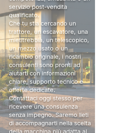
servizio post-vendita
qualificato.
Che tu stia cercando un
trattore, un escavatore, una
mietitrebbia, un telescopico,
un mezzo usato o un
ricambio originale, i nostri
consulenti sono pronti ad
aiutarti con informazioni
chiare, supporto tecnico e
offerte dedicate.
Contattaci oggi stesso per
ricevere una consulenza
senza impegno. Saremo lieti
di accompagnarti nella scelta
della macchina più adatta al