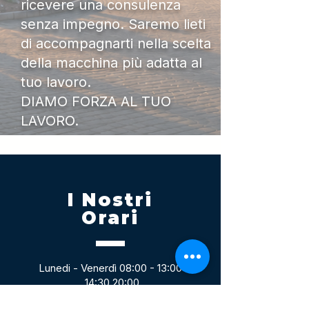
ricevere una consulenza
senza impegno. Saremo lieti
di accompagnarti nella scelta
della macchina più adatta al
tuo lavoro.
DIAMO FORZA AL TUO
LAVORO.
I Nostri
Orari
Lunedi - Venerdì 08:00 - 13:00
14:30 20:00
Sabato 08:00 - 14:00