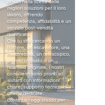
privati nella scelta delle
migliori soluzioni per il loro
lavoro, offrendo
competenza, affidabilità e un
servizio post-vendita
qualificato.
Che tu stia cercando un
trattore, un escavatore, una
mietitrebbia, un telescopico,
un mezzo usato o un
ricambio originale, i nostri
consulenti sono pronti ad
aiutarti con informazioni
chiare, supporto tecnico e
offerte dedicate.
Contattaci oggi stesso per