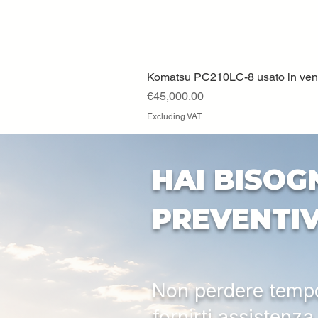
Komatsu PC210LC-8 usato in vendi
Price
€45,000.00
Excluding VAT
HAI BISOG
PREVENTI
Non perdere tempo:
fornirti assistenz