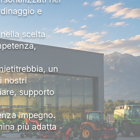
rdinaggio e
nella scelta
ompetenza,
ietitrebbia, un
 nostri
iare, supporto
senza impegno.
hina più adatta