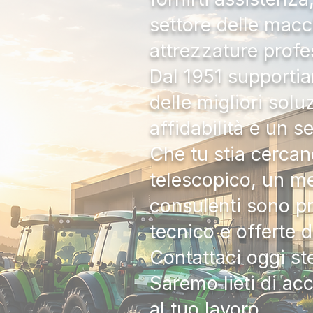
settore delle macc
attrezzature profe
Dal 1951 supportia
delle migliori solu
affidabilità e un s
Che tu stia cercan
telescopico, un me
consulenti sono pr
tecnico e offerte 
Contattaci oggi s
Saremo lieti di ac
al tuo lavoro.