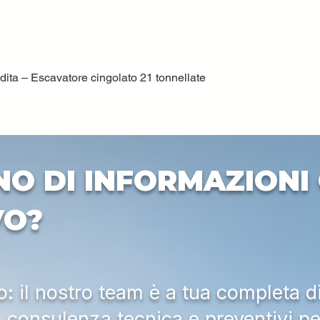
ta – Escavatore cingolato 21 tonnellate
Quick View
NO DI INFORMAZIONI 
VO?
 il nostro team è a tua completa d
a, consulenza tecnica e preventivi pe