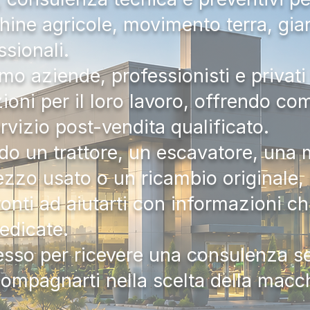
hine agricole, movimento terra, gia
ssionali.
mo aziende, professionisti e privati 
zioni per il loro lavoro, offrendo c
ervizio post-vendita qualificato.
do un trattore, un escavatore, una m
zzo usato o un ricambio originale, i
onti ad aiutarti con informazioni ch
dedicate.
tesso per ricevere una consulenza 
compagnarti nella scelta della macc